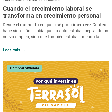
Cuando el crecimiento laboral se
transforma en crecimiento personal
Desde el momento en que pisé por primera vez Contex
hace siete años, sabía que no solo estaba aceptando un
nuevo empleo, sino que también estaba abriendo la
puerta a un sinfín de oportunidades de crecimiento. No
me equivoqué. Hoy, siete años después, puedo afirmar
Leer más →
con convicción que el crecimiento laboral y el personal
van de la mano, y mi paso por esta compañía lo
demuestra. Iniciar como una entusiasta del marketing
Comprar vivienda
digital y ascender hasta convertirme en la Directora […]