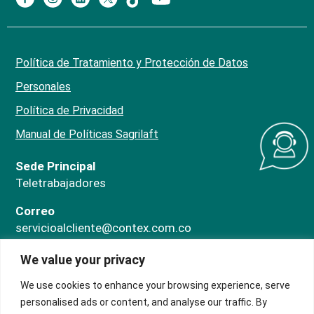
Política de Tratamiento y Protección de Datos
Personales
Política de Privacidad
Manual de Políticas Sagrilaft
Sede Principal
Teletrabajadores
Correo
servicioalcliente@contex.com.co
Línea PQRS
We value your privacy
324 474 1080
ChatBot
We use cookies to enhance your browsing experience, serve
318 707 6476
personalised ads or content, and analyse our traffic. By