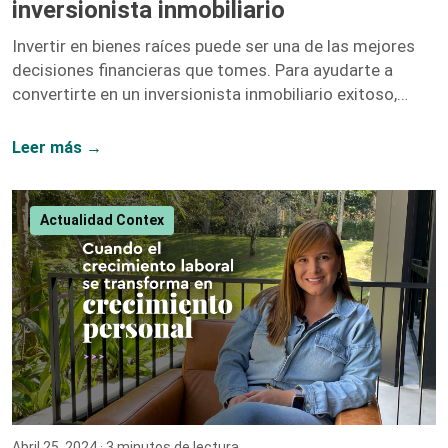
inversionista inmobiliario
Invertir en bienes raíces puede ser una de las mejores
decisiones financieras que tomes. Para ayudarte a
convertirte en un inversionista inmobiliario exitoso,
hemos recopilado una lista de libros y recursos que te
proporcionarán las herramientas y el conocimiento
Leer más →
necesarios. A continuación, te presentamos nuestras
recomendaciones más destacadas. 1. El Inversionista
Millonario de Bienes Raíces – Gary Keller Gary Keller,
Actualidad Contex
fundador de Keller Williams Realty, recopila los
testimonios de más de 100 inversionistas millonarios
para ofrecer una guía completa sobre […]
Abril 25, 2024
· 3 minutos de lectura