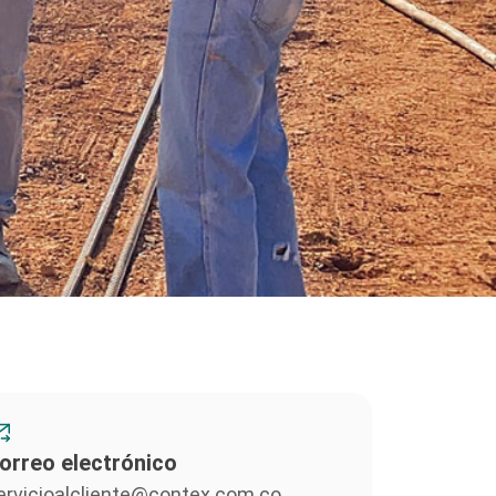
orreo electrónico
ervicioalcliente@contex.com.co