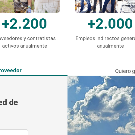
+2.200
+2.000
oveedores y contratistas
Empleos indirectos gene
activos anualmente
anualmente
roveedor
Quiero 
ed de