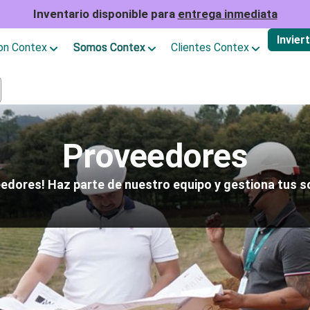
Inventario disponible para
entrega inmediata
Invier
con Contex
Somos Contex
Clientes Contex
Proveedores
edores! Haz parte de nuestro equipo y gestiona tus s