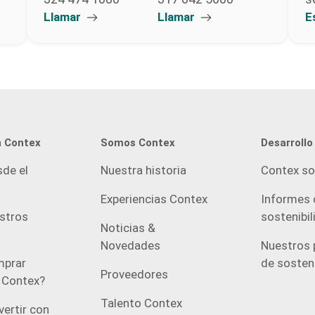
Llamar
Llamar
E
n Contex
Somos Contex
Desarrollo
sde el
Nuestra historia
Contex so
Experiencias Contex
Informes 
estros
sostenibil
Noticias &
Novedades
Nuestros 
prar
de sosteni
Proveedores
n Contex?
Talento Contex
vertir con