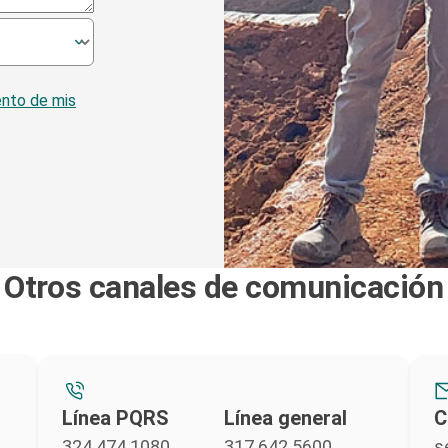
ento de mis
Otros canales de comunicación
Línea PQRS
Línea general
C
324 474 1080
317 642 5600
s