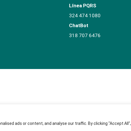
Línea PQRS
324 474 1080
ChatBot
318 707 6476
ised ads or content, and analyse our traffic. By clicking "Accept All",