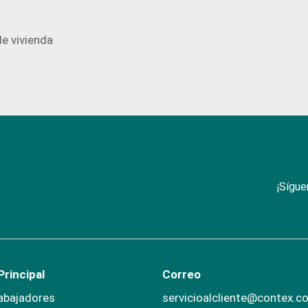
e vivienda
¡Sígue
rincipal
Correo
abajadores
servicioalcliente@contex.c