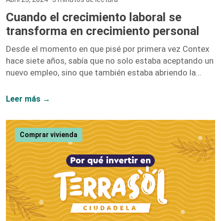
Cuando el crecimiento laboral se
transforma en crecimiento personal
Desde el momento en que pisé por primera vez Contex
hace siete años, sabía que no solo estaba aceptando un
nuevo empleo, sino que también estaba abriendo la
puerta a un sinfín de oportunidades de crecimiento. No
me equivoqué. Hoy, siete años después, puedo afirmar
Leer más →
con convicción que el crecimiento laboral y el personal
van de la mano, y mi paso por esta compañía lo
demuestra. Iniciar como una entusiasta del marketing
Comprar vivienda
digital y ascender hasta convertirme en la Directora […]