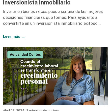
inversionista inmobiliario
Invertir en bienes raíces puede ser una de las mejores
decisiones financieras que tomes. Para ayudarte a
convertirte en un inversionista inmobiliario exitoso,
hemos recopilado una lista de libros y recursos que te
proporcionarán las herramientas y el conocimiento
Leer más →
necesarios. A continuación, te presentamos nuestras
recomendaciones más destacadas. 1. El Inversionista
Millonario de Bienes Raíces – Gary Keller Gary Keller,
Actualidad Contex
fundador de Keller Williams Realty, recopila los
testimonios de más de 100 inversionistas millonarios
para ofrecer una guía completa sobre […]
Abril 25, 2024
· 3 minutos de lectura