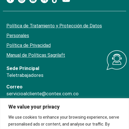
Política de Tratamiento y Protección de Datos
Personales
Política de Privacidad
Manual de Políticas Sagrilaft
Sede Principal
Teletrabajadores
Correo
servicioalcliente@contex.com.co
Línea PQRS
We value your privacy
324 474 1080
ChatBot
We use cookies to enhance your browsing experience, serve
318 707 6476
personalised ads or content, and analyse our traffic. By