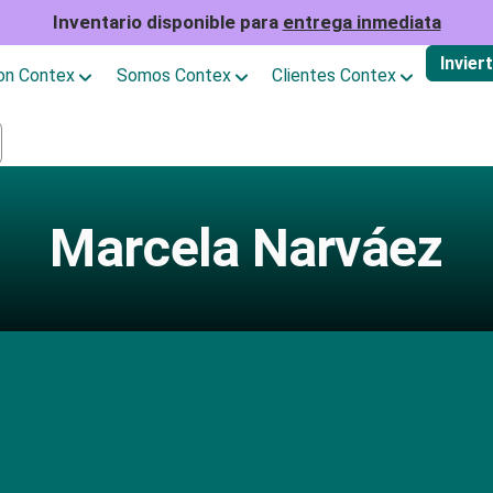
Inventario disponible para
entrega inmediata
Invier
con Contex
Somos Contex
Clientes Contex
Marcela Narváez