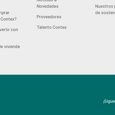
Novedades
Nuestros 
prar
de sosteni
Proveedores
n Contex?
Talento Contex
vertir con
e vivienda
¡Sígue