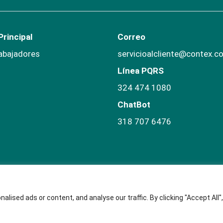
rincipal
Correo
abajadores
servicioalcliente@contex.c
Línea PQRS
324 474 1080
ChatBot
318 707 6476
ised ads or content, and analyse our traffic. By clicking "Accept All",