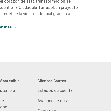
 el corazón de esta transformación se
cuentra la Ciudadela Terrasol, un proyecto
 redefine la vida residencial gracias a
ntex, con proyectos como Vidanta, Nogales,
Fragua.
er más →
 Sostenible
Clientes Contex
stenible
Estados de cuenta
de
Avances de obra
idad
Garantías