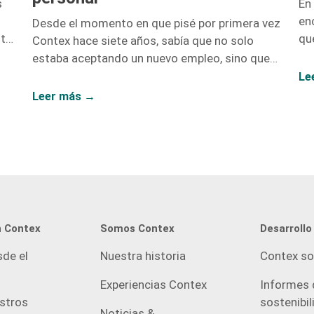
En
s
en
Desde el momento en que pisé por primera vez
que
sta
Contex hace siete años, sabía que no solo
Co
estaba aceptando un nuevo empleo, sino que
y 
rán
también estaba abriendo la puerta a un sinfín
Le
os.
de oportunidades de crecimiento. No me
Leer más →
equivoqué. Hoy, siete años después, puedo
afirmar con convicción que el crecimiento
laboral y el personal van de la mano, y mi paso
por esta compañía lo demuestra. Iniciar como
una entusiasta del marketing digital y
ascender hasta convertirme en la Directora […]
n Contex
Somos Contex
Desarrollo
sde el
Nuestra historia
Contex so
Experiencias Contex
Informes 
estros
sostenibil
Noticias &