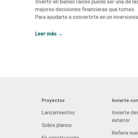
Invertir en bienes raíces puede ser una de la
mejores decisiones financieras que tomes.
Para ayudarte a convertirte en un inversioni
inmobiliario exitoso, hemos recopilado una
lista de libros y recursos que te proporciona
Leer más →
las herramientas y el conocimiento necesari
A continuación, te presentamos nuestras
recomendaciones más destacadas. 1. El
Inversionista Millonario de Bienes Raíces –
Gary Keller Gary Keller, fundador de Keller
Williams Realty, recopila los testimonios de
más de 100 inversionistas millonarios para
ofrecer una guía completa sobre […]
Proyectos
Invierte co
Lanzamientos
Invierte de
exterior
Sobre planos
Refiere nu
En construcción