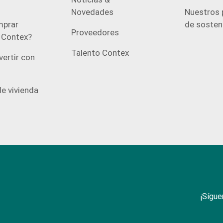
Novedades
Nuestros 
prar
de sosteni
Proveedores
n Contex?
Talento Contex
vertir con
e vivienda
¡Sígue