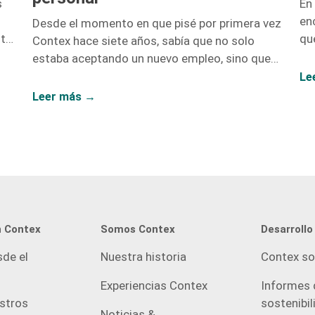
En
s
en
Desde el momento en que pisé por primera vez
que
sta
Contex hace siete años, sabía que no solo
Co
estaba aceptando un nuevo empleo, sino que
y 
rán
también estaba abriendo la puerta a un sinfín
Le
os.
de oportunidades de crecimiento. No me
Leer más →
equivoqué. Hoy, siete años después, puedo
afirmar con convicción que el crecimiento
laboral y el personal van de la mano, y mi paso
por esta compañía lo demuestra. Iniciar como
una entusiasta del marketing digital y
ascender hasta convertirme en la Directora […]
n Contex
Somos Contex
Desarrollo
sde el
Nuestra historia
Contex so
Experiencias Contex
Informes 
estros
sostenibil
Noticias &