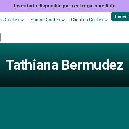
Inventario disponible para
entrega inmediata
Invier
con Contex
Somos Contex
Clientes Contex
Tathiana Bermudez