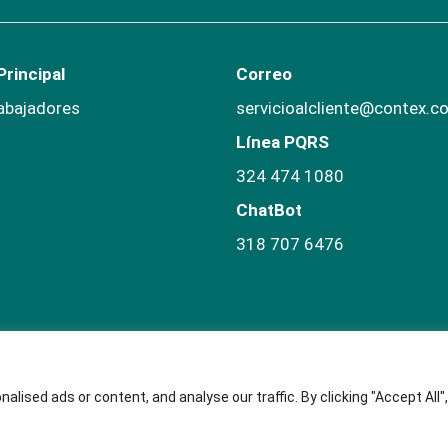
rincipal
Correo
abajadores
servicioalcliente@contex.c
Línea PQRS
324 474 1080
ChatBot
318 707 6476
ised ads or content, and analyse our traffic. By clicking "Accept All",