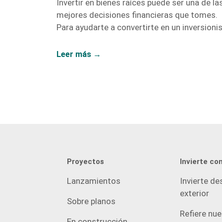
Invertir en bienes raíces puede ser una de la
mejores decisiones financieras que tomes.
Para ayudarte a convertirte en un inversioni
inmobiliario exitoso, hemos recopilado una
lista de libros y recursos que te proporciona
Leer más →
las herramientas y el conocimiento necesari
A continuación, te presentamos nuestras
recomendaciones más destacadas. 1. El
Inversionista Millonario de Bienes Raíces –
Gary Keller Gary Keller, fundador de Keller
Williams Realty, recopila los testimonios de
más de 100 inversionistas millonarios para
ofrecer una guía completa sobre […]
Proyectos
Invierte co
Lanzamientos
Invierte de
exterior
Sobre planos
Refiere nu
En construcción