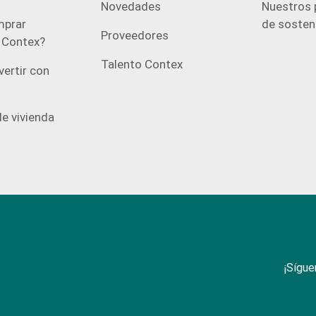
Novedades
Nuestros 
prar
de sosteni
Proveedores
n Contex?
Talento Contex
vertir con
e vivienda
¡Sígue