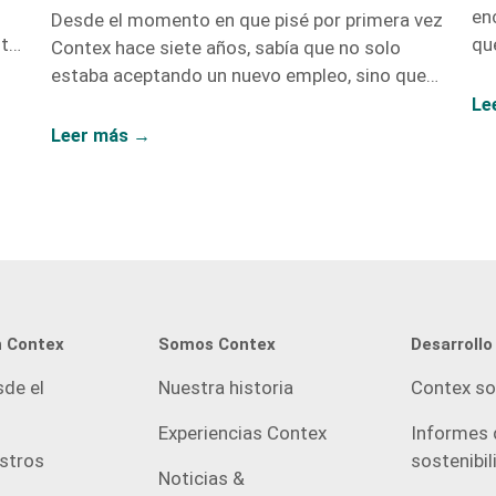
en
Desde el momento en que pisé por primera vez
que
sta
Contex hace siete años, sabía que no solo
Co
estaba aceptando un nuevo empleo, sino que
y 
rán
también estaba abriendo la puerta a un sinfín
Le
os.
de oportunidades de crecimiento. No me
Leer más →
equivoqué. Hoy, siete años después, puedo
afirmar con convicción que el crecimiento
laboral y el personal van de la mano, y mi paso
por esta compañía lo demuestra. Iniciar como
una entusiasta del marketing digital y
ascender hasta convertirme en la Directora […]
n Contex
Somos Contex
Desarrollo
sde el
Nuestra historia
Contex so
Experiencias Contex
Informes 
estros
sostenibil
Noticias &