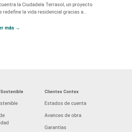
cuentra la Ciudadela Terrasol, un proyecto
 redefine la vida residencial gracias a
ntex, con proyectos como Vidanta, Nogales,
Fragua.
er más →
 Sostenible
Clientes Contex
stenible
Estados de cuenta
de
Avances de obra
idad
Garantías