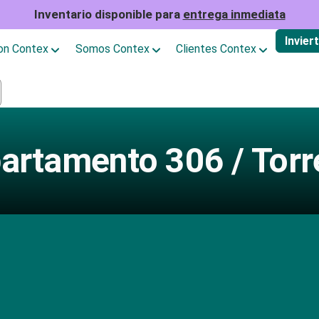
Inventario disponible para
entrega inmediata
Invier
con Contex
Somos Contex
Clientes Contex
artamento 306 / Torr