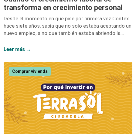
transforma en crecimiento personal
Desde el momento en que pisé por primera vez Contex
hace siete años, sabía que no solo estaba aceptando un
nuevo empleo, sino que también estaba abriendo la
puerta a un sinfín de oportunidades de crecimiento. No
me equivoqué. Hoy, siete años después, puedo afirmar
Leer más →
con convicción que el crecimiento laboral y el personal
van de la mano, y mi paso por esta compañía lo
demuestra. Iniciar como una entusiasta del marketing
Comprar vivienda
digital y ascender hasta convertirme en la Directora […]