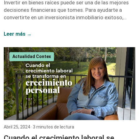
Invertir en bienes raíces puede ser una de las mejores
decisiones financieras que tomes. Para ayudarte a
convertirte en un inversionista inmobiliario exitoso,
hemos recopilado una lista de libros y recursos que te
proporcionarán las herramientas y el conocimiento
Leer más →
necesarios. A continuación, te presentamos nuestras
recomendaciones más destacadas. 1. El Inversionista
Millonario de Bienes Raíces – Gary Keller Gary Keller,
Actualidad Contex
fundador de Keller Williams Realty, recopila los
testimonios de más de 100 inversionistas millonarios
para ofrecer una guía completa sobre […]
Abril 25, 2024
· 3 minutos de lectura
Cuando el crecimiento laboral se