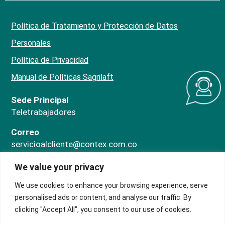
Política de Tratamiento y Protección de Datos
Personales
Política de Privacidad
Manual de Políticas Sagrilaft
Sede Principal
Teletrabajadores
Correo
servicioalcliente@contex.com.co
Línea PQRS
We value your privacy
324 474 1080
ChatBot
We use cookies to enhance your browsing experience, serve
318 707 6476
personalised ads or content, and analyse our traffic. By
clicking "Accept All", you consent to our use of cookies.
Horario
Administrativo