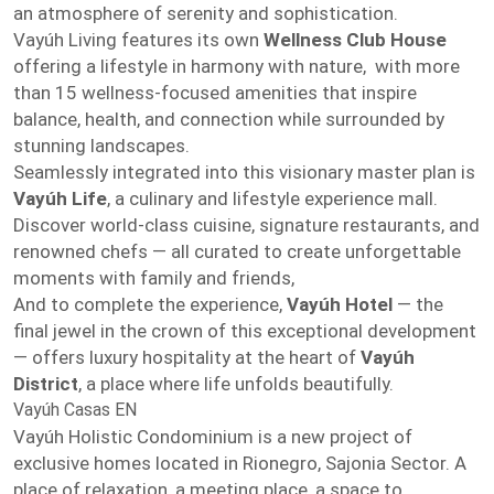
an atmosphere of serenity and sophistication.
Vayúh Living features its own
Wellness Club House
offering a lifestyle in harmony with nature, with more
than 15 wellness-focused amenities that inspire
balance, health, and connection while surrounded by
stunning landscapes.
Seamlessly integrated into this visionary master plan is
Vayúh Life
, a culinary and lifestyle experience mall.
Discover world-class cuisine, signature restaurants, and
renowned chefs — all curated to create unforgettable
moments with family and friends,
And to complete the experience,
Vayúh Hotel
— the
final jewel in the crown of this exceptional development
— offers luxury hospitality at the heart of
Vayúh
District
, a place where life unfolds beautifully.
Vayúh Casas EN
Vayúh Holistic Condominium is a new project of
exclusive homes located in Rionegro, Sajonia Sector. A
place of relaxation, a meeting place, a space to