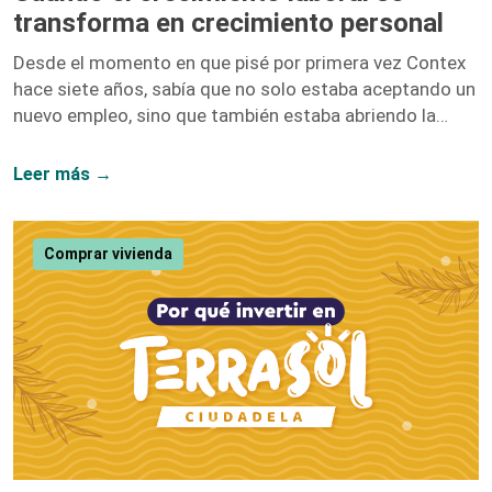
transforma en crecimiento personal
Desde el momento en que pisé por primera vez Contex
hace siete años, sabía que no solo estaba aceptando un
nuevo empleo, sino que también estaba abriendo la
puerta a un sinfín de oportunidades de crecimiento. No
me equivoqué. Hoy, siete años después, puedo afirmar
Leer más →
con convicción que el crecimiento laboral y el personal
van de la mano, y mi paso por esta compañía lo
demuestra. Iniciar como una entusiasta del marketing
Comprar vivienda
digital y ascender hasta convertirme en la Directora […]