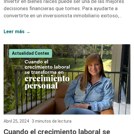
Invertir en bienes raíces puede ser una de las mejores
decisiones financieras que tomes. Para ayudarte a
convertirte en un inversionista inmobiliario exitoso,
hemos recopilado una lista de libros y recursos que te
proporcionarán las herramientas y el conocimiento
Leer más →
necesarios. A continuación, te presentamos nuestras
recomendaciones más destacadas. 1. El Inversionista
Millonario de Bienes Raíces – Gary Keller Gary Keller,
Actualidad Contex
fundador de Keller Williams Realty, recopila los
testimonios de más de 100 inversionistas millonarios
para ofrecer una guía completa sobre […]
Abril 25, 2024
· 3 minutos de lectura
Cuando el crecimiento laboral se