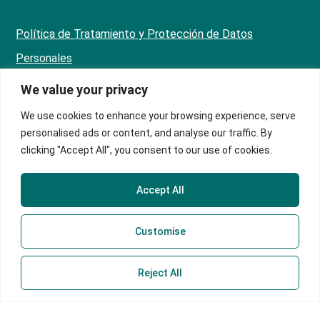
Política de Tratamiento y Protección de Datos
Personales
Política de Privacidad
We value your privacy
Manual de Políticas Sagrilaft
We use cookies to enhance your browsing experience, serve
personalised ads or content, and analyse our traffic. By
Sede Principal
clicking "Accept All", you consent to our use of cookies.
Teletrabajadores
Correo
Accept All
servicioalcliente@contex.com.co
Línea PQRS
Customise
324 474 1080
ChatBot
318 707 6476
Reject All
Horario
Administrativo