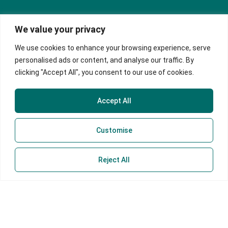
Política de Tratamiento y Protección de Datos
We value your privacy
Personales
We use cookies to enhance your browsing experience, serve
Política de Privacidad
personalised ads or content, and analyse our traffic. By
clicking "Accept All", you consent to our use of cookies.
Manual de Políticas Sagrilaft
Sede Principal
Accept All
Teletrabajadores
Customise
Correo
servicioalcliente@contex.com.co
Línea PQRS
Reject All
324 474 1080
ChatBot
318 707 6476
Horario
Administrativo