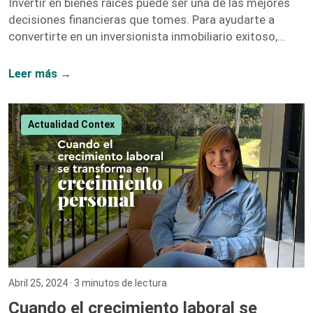
Invertir en bienes raíces puede ser una de las mejores
decisiones financieras que tomes. Para ayudarte a
convertirte en un inversionista inmobiliario exitoso,
hemos recopilado una lista de libros y recursos que te
proporcionarán las herramientas y el conocimiento
Leer más →
necesarios. A continuación, te presentamos nuestras
recomendaciones más destacadas. 1. El Inversionista
Millonario de Bienes Raíces – Gary Keller Gary Keller,
Actualidad Contex
fundador de Keller Williams Realty, recopila los
testimonios de más de 100 inversionistas millonarios
para ofrecer una guía completa sobre […]
Abril 25, 2024
· 3 minutos de lectura
Cuando el crecimiento laboral se