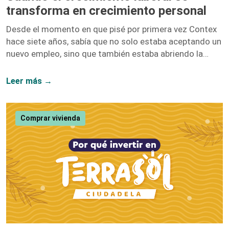
transforma en crecimiento personal
Desde el momento en que pisé por primera vez Contex
hace siete años, sabía que no solo estaba aceptando un
nuevo empleo, sino que también estaba abriendo la
puerta a un sinfín de oportunidades de crecimiento. No
me equivoqué. Hoy, siete años después, puedo afirmar
Leer más →
con convicción que el crecimiento laboral y el personal
van de la mano, y mi paso por esta compañía lo
demuestra. Iniciar como una entusiasta del marketing
Comprar vivienda
digital y ascender hasta convertirme en la Directora […]