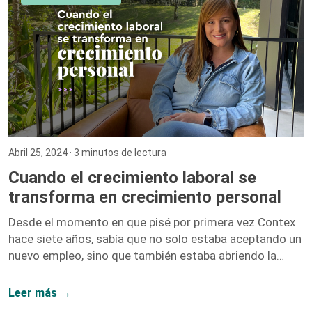
fundador de Keller Williams Realty, recopila los
testimonios de más de 100 inversionistas millonarios
para ofrecer una guía completa sobre […]
Abril 25, 2024
· 3 minutos de lectura
Cuando el crecimiento laboral se
transforma en crecimiento personal
Desde el momento en que pisé por primera vez Contex
hace siete años, sabía que no solo estaba aceptando un
nuevo empleo, sino que también estaba abriendo la
puerta a un sinfín de oportunidades de crecimiento. No
me equivoqué. Hoy, siete años después, puedo afirmar
Leer más →
con convicción que el crecimiento laboral y el personal