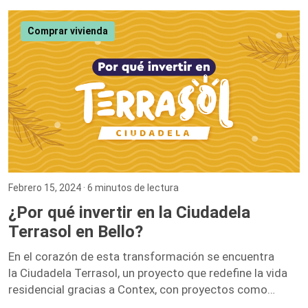
van de la mano, y mi paso por esta compañía lo
demuestra. Iniciar como una entusiasta del marketing
Comprar vivienda
digital y ascender hasta convertirme en la Directora […]
Febrero 15, 2024
· 6 minutos de lectura
¿Por qué invertir en la Ciudadela
Terrasol en Bello?
En el corazón de esta transformación se encuentra
la Ciudadela Terrasol, un proyecto que redefine la vida
residencial gracias a Contex, con proyectos como
Vidanta, Nogales, y Fragua.