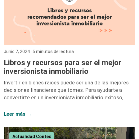
Junio 7, 2024
· 5 minutos de lectura
Libros y recursos para ser el mejor
inversionista inmobiliario
Invertir en bienes raíces puede ser una de las mejores
decisiones financieras que tomes. Para ayudarte a
convertirte en un inversionista inmobiliario exitoso,
hemos recopilado una lista de libros y recursos que te
proporcionarán las herramientas y el conocimiento
Leer más →
necesarios. A continuación, te presentamos nuestras
recomendaciones más destacadas. 1. El Inversionista
Millonario de Bienes Raíces – Gary Keller Gary Keller,
Actualidad Contex