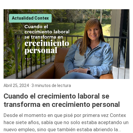
necesarios. A continuación, te presentamos nuestras
recomendaciones más destacadas. 1. El Inversionista
Millonario de Bienes Raíces – Gary Keller Gary Keller,
Actualidad Contex
fundador de Keller Williams Realty, recopila los
testimonios de más de 100 inversionistas millonarios
para ofrecer una guía completa sobre […]
Abril 25, 2024
· 3 minutos de lectura
Cuando el crecimiento laboral se
transforma en crecimiento personal
Desde el momento en que pisé por primera vez Contex
hace siete años, sabía que no solo estaba aceptando un
nuevo empleo, sino que también estaba abriendo la