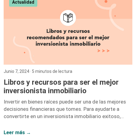
Actualidad
Junio 7, 2024
· 5 minutos de lectura
Libros y recursos para ser el mejor
inversionista inmobiliario
Invertir en bienes raíces puede ser una de las mejores
decisiones financieras que tomes. Para ayudarte a
convertirte en un inversionista inmobiliario exitoso,
hemos recopilado una lista de libros y recursos que te
proporcionarán las herramientas y el conocimiento
Leer más →