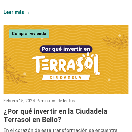
puerta a un sinfín de oportunidades de crecimiento. No
me equivoqué. Hoy, siete años después, puedo afirmar
Leer más →
con convicción que el crecimiento laboral y el personal
van de la mano, y mi paso por esta compañía lo
demuestra. Iniciar como una entusiasta del marketing
Comprar vivienda
digital y ascender hasta convertirme en la Directora […]
Febrero 15, 2024
· 6 minutos de lectura
¿Por qué invertir en la Ciudadela
Terrasol en Bello?
En el corazón de esta transformación se encuentra