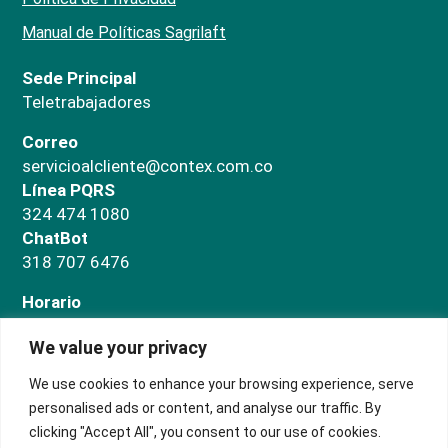
Manual de Políticas Sagrilaft
Sede Principal
Teletrabajadores
Correo
servicioalcliente@contex.com.co
Línea PQRS
324 474 1080
ChatBot
318 707 6476
Horario
Administrativo
We value your privacy
Lunes a jueves de 7:00 a.m a 5:00 p.m. Viernes de
7:00 a.m a 3:00 p.m
We use cookies to enhance your browsing experience, serve
Salas de negocios
personalised ads or content, and analyse our traffic. By
Lunes a domingo de 9:00 a.m. a 5:00 p.m.
clicking "Accept All", you consent to our use of cookies.