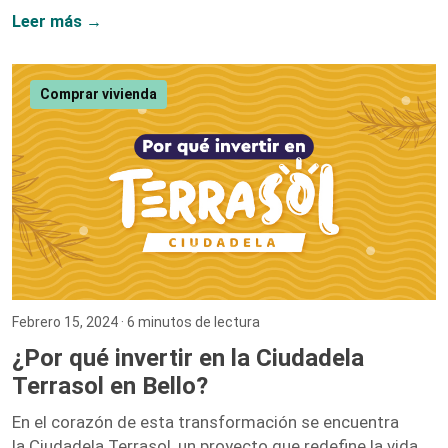
me equivoqué. Hoy, siete años después, puedo afirmar
Leer más →
con convicción que el crecimiento laboral y el personal
van de la mano, y mi paso por esta compañía lo
demuestra. Iniciar como una entusiasta del marketing
Comprar vivienda
digital y ascender hasta convertirme en la Directora […]
Febrero 15, 2024
· 6 minutos de lectura
¿Por qué invertir en la Ciudadela
Terrasol en Bello?
En el corazón de esta transformación se encuentra
la Ciudadela Terrasol, un proyecto que redefine la vida