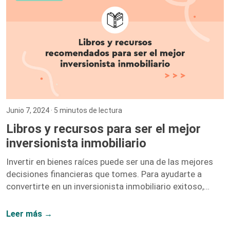
Junio 7, 2024
· 5 minutos de lectura
Libros y recursos para ser el mejor
inversionista inmobiliario
Invertir en bienes raíces puede ser una de las mejores
decisiones financieras que tomes. Para ayudarte a
convertirte en un inversionista inmobiliario exitoso,
hemos recopilado una lista de libros y recursos que te
proporcionarán las herramientas y el conocimiento
Leer más →
necesarios. A continuación, te presentamos nuestras