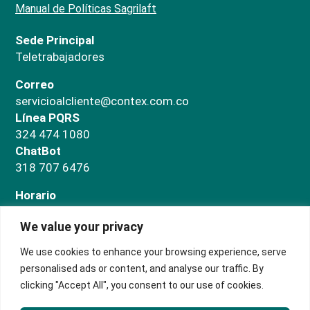
Manual de Políticas Sagrilaft
Sede Principal
Teletrabajadores
Correo
servicioalcliente@contex.com.co
Línea PQRS
324 474 1080
ChatBot
318 707 6476
Horario
Administrativo
We value your privacy
Lunes a jueves de 7:00 a.m a 5:00 p.m. Viernes de
7:00 a.m a 3:00 p.m
We use cookies to enhance your browsing experience, serve
Salas de negocios
personalised ads or content, and analyse our traffic. By
Lunes a domingo de 9:00 a.m. a 5:00 p.m.
clicking "Accept All", you consent to our use of cookies.