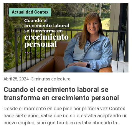
recomendaciones más destacadas. 1. El Inversionista
Millonario de Bienes Raíces – Gary Keller Gary Keller,
Actualidad Contex
fundador de Keller Williams Realty, recopila los
testimonios de más de 100 inversionistas millonarios
para ofrecer una guía completa sobre […]
Abril 25, 2024
· 3 minutos de lectura
Cuando el crecimiento laboral se
transforma en crecimiento personal
Desde el momento en que pisé por primera vez Contex
hace siete años, sabía que no solo estaba aceptando un
nuevo empleo, sino que también estaba abriendo la
puerta a un sinfín de oportunidades de crecimiento. No