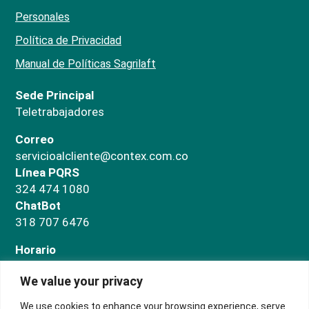
Personales
Política de Privacidad
Manual de Políticas Sagrilaft
Sede Principal
Teletrabajadores
Correo
servicioalcliente@contex.com.co
Línea PQRS
324 474 1080
ChatBot
318 707 6476
Horario
Administrativo
We value your privacy
Lunes a jueves de 7:00 a.m a 5:00 p.m. Viernes de
7:00 a.m a 3:00 p.m
We use cookies to enhance your browsing experience, serve