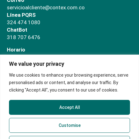
Correo
servicioalcliente@contex.com.co
Línea PQRS
324 474 1080
ChatBot
318 707 6476
Horario
Administrativo
We value your privacy
Lunes a jueves de 7:00 a.m a 5:00 p.m. Viernes de
7:00 a.m a 3:00 p.m
We use cookies to enhance your browsing experience, serve
Salas de negocios
personalised ads or content, and analyse our traffic. By
Lunes a domingo de 9:00 a.m. a 5:00 p.m.
clicking "Accept All", you consent to our use of cookies.
Accept All
Customise