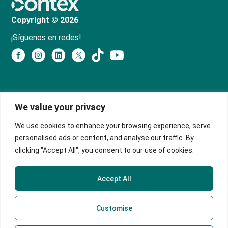
Copyright © 2026
¡Síguenos en redes!
Política de Tratamiento y Protección de Datos
We value your privacy
Personales
We use cookies to enhance your browsing experience, serve
Política de Privacidad
personalised ads or content, and analyse our traffic. By
clicking "Accept All", you consent to our use of cookies.
Manual de Políticas Sagrilaft
Sede Principal
Accept All
Teletrabajadores
Customise
Correo
servicioalcliente@contex.com.co