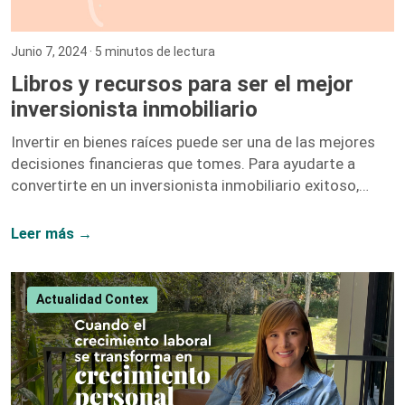
Junio 7, 2024
· 5 minutos de lectura
Libros y recursos para ser el mejor
inversionista inmobiliario
Invertir en bienes raíces puede ser una de las mejores
decisiones financieras que tomes. Para ayudarte a
convertirte en un inversionista inmobiliario exitoso,
hemos recopilado una lista de libros y recursos que te
proporcionarán las herramientas y el conocimiento
Leer más →
necesarios. A continuación, te presentamos nuestras
recomendaciones más destacadas. 1. El Inversionista
Millonario de Bienes Raíces – Gary Keller Gary Keller,
Actualidad Contex
fundador de Keller Williams Realty, recopila los
testimonios de más de 100 inversionistas millonarios
para ofrecer una guía completa sobre […]