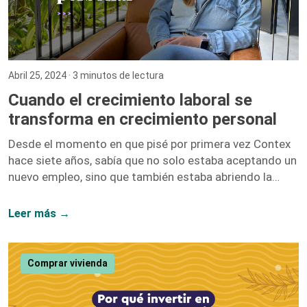
Abril 25, 2024
· 3 minutos de lectura
Cuando el crecimiento laboral se
transforma en crecimiento personal
Desde el momento en que pisé por primera vez Contex
hace siete años, sabía que no solo estaba aceptando un
nuevo empleo, sino que también estaba abriendo la
puerta a un sinfín de oportunidades de crecimiento. No
me equivoqué. Hoy, siete años después, puedo afirmar
Leer más →
con convicción que el crecimiento laboral y el personal
van de la mano, y mi paso por esta compañía lo
demuestra. Iniciar como una entusiasta del marketing
Comprar vivienda
digital y ascender hasta convertirme en la Directora […]