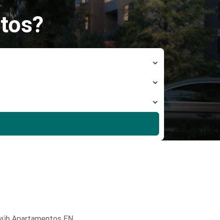
tos?
yúh Apartamentos EN