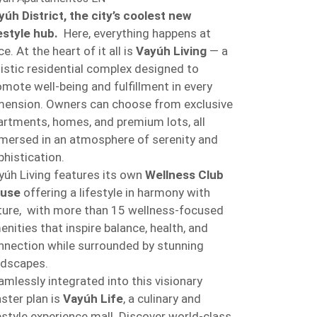
yúh District, the city’s coolest new
festyle hub.
Here, everything happens at
e. At the heart of it all is
Vayúh Living
— a
listic residential complex designed to
omote well-being and fulfillment in every
mension. Owners can choose from exclusive
artments, homes, and premium lots, all
mersed in an atmosphere of serenity and
phistication.
yúh Living features its own
Wellness Club
use
offering a lifestyle in harmony with
ture, with more than 15 wellness-focused
enities that inspire balance, health, and
nnection while surrounded by stunning
ndscapes.
amlessly integrated into this visionary
ster plan is
Vayúh Life
, a culinary and
festyle experience mall. Discover world-class