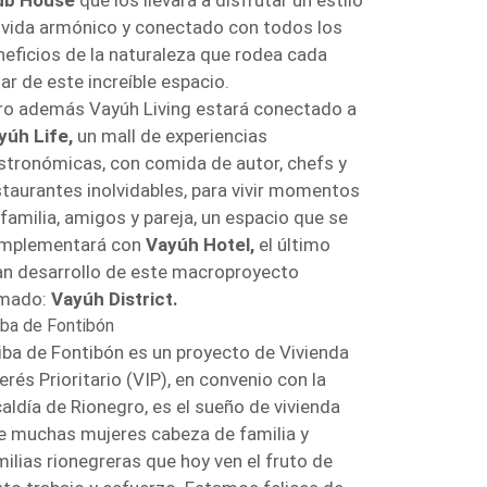
ub House
que los llevará a disfrutar un estilo
 vida armónico y conectado con todos los
neficios de la naturaleza que rodea cada
ar de este increíble espacio.
ro además Vayúh Living estará conectado a
yúh Life,
un mall de experiencias
stronómicas, con comida de autor, chefs y
staurantes inolvidables, para vivir momentos
 familia, amigos y pareja, un espacio que se
mplementará con
Vayúh Hotel,
el último
an desarrollo de este macroproyecto
amado:
Vayúh District.
iba de Fontibón
iba de Fontibón es un proyecto de Vivienda
erés Prioritario (VIP), en convenio con la
caldía de Rionegro, es el sueño de vivienda
e muchas mujeres cabeza de familia y
milias rionegreras que hoy ven el fruto de