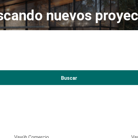
scando nuevos proyec
Buscar
Vayúh Comercio
Va