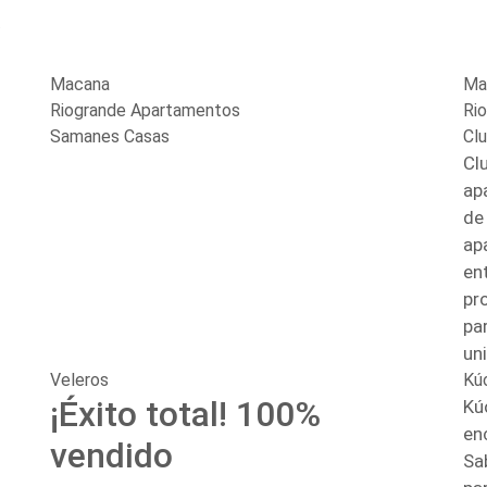
Macana
Ma
Riogrande Apartamentos
Ri
Samanes Casas
Cl
Cl
ap
de
ap
en
pr
par
un
Veleros
Kú
¡Éxito total! 100%
Kú
en
vendido
Sa