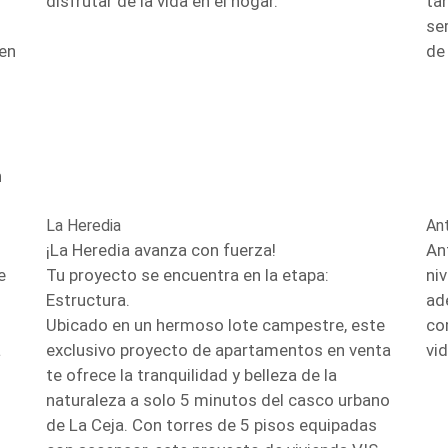
disfrutar de la vida en el hogar.
ta
se
 en
de
n
La Heredia
An
¡La Heredia avanza con fuerza!
An
e
Tu proyecto se encuentra en la etapa:
ni
Estructura.
ad
Ubicado en un hermoso lote campestre, este
co
a
exclusivo proyecto de apartamentos en venta
vid
te ofrece la tranquilidad y belleza de la
naturaleza a solo 5 minutos del casco urbano
de La Ceja. Con torres de 5 pisos equipadas