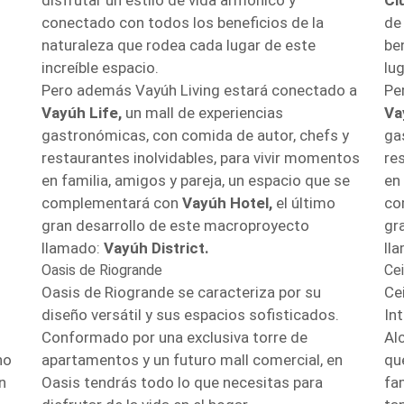
disfrutar un estilo de vida armónico y
Cl
conectado con todos los beneficios de la
de
naturaleza que rodea cada lugar de este
be
increíble espacio.
lug
Pero además Vayúh Living estará conectado a
Pe
Vayúh Life,
un mall de experiencias
Va
gastronómicas, con comida de autor, chefs y
ga
restaurantes inolvidables, para vivir momentos
re
en familia, amigos y pareja, un espacio que se
en
complementará con
Vayúh Hotel,
el último
co
gran desarrollo de este macroproyecto
gr
llamado:
Vayúh District.
ll
Oasis de Riogrande
Ce
Oasis de Riogrande se caracteriza por su
Ce
diseño versátil y sus espacios sofisticados.
Int
Conformado por una exclusiva torre de
Al
no
apartamentos y un futuro mall comercial, en
qu
n
Oasis tendrás todo lo que necesitas para
fa