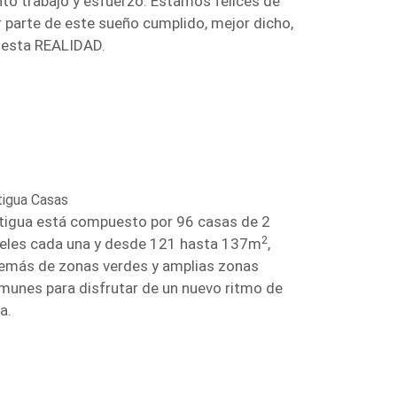
nto trabajo y esfuerzo. Estamos felices de
r parte de este sueño cumplido, mejor dicho,
 esta REALIDAD.
tigua Casas
tigua está compuesto por 96 casas de 2
2
veles cada una y desde 121 hasta 137m
,
emás de zonas verdes y amplias zonas
munes para disfrutar de un nuevo ritmo de
a.