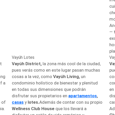
cu
ch
mo
An
— t
ex
hos
pla
Vayúh Lotes
Va
t
Vayúh District,
la zona más cool de la ciudad,
Va
pues verás como en este lugar pasan muchas
pu
ing
cosas a la vez, como
Vayúh Living,
un
co
f a
condominio holístico de bienestar y plenitud
co
en todas sus dimensiones que podrán
en
disfrutar sus propietarios en
apartamentos
,
di
 of
casas
y
lotes.
Además de contar con su propio
ca
ia.
Wellness Club House
que los llevará a
Ad