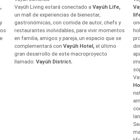
,
Vayúh Living estará conectado a
Vayúh Life,
Va
un mall de experiencias de bienestar,
li
y
gastronómicas, con comida de autor, chefs y
onc
tos
restaurantes inolvidables, para vivir momentos
ho
se
en familia, amigos y pareja, un espacio que se
pr
complementará con
Vayúh Hotel,
el último
di
gran desarrollo de este macroproyecto
ap
llamado:
Vayúh District.
im
so
Va
Ho
na
am
co
la
Se
ma
li