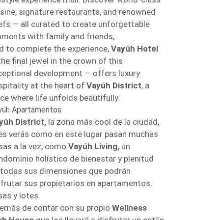
isine, signature restaurants, and renowned
efs — all curated to create unforgettable
ments with family and friends,
d to complete the experience,
Vayúh Hotel
he final jewel in the crown of this
ceptional development — offers luxury
pitality at the heart of
Vayúh District
, a
ce where life unfolds beautifully.
yúh Apartamentos
yúh District,
la zona más cool de la ciudad,
es verás como en este lugar pasan muchas
sas a la vez, como
Vayúh Living,
un
ndominio holístico de bienestar y plenitud
 todas sus dimensiones que podrán
sfrutar sus propietarios en apartamentos,
sas y lotes.
emás de contar con su propio
Wellness