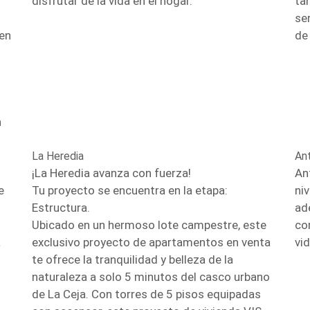
disfrutar de la vida en el hogar.
ta
se
 en
de
n
La Heredia
An
¡La Heredia avanza con fuerza!
An
e
Tu proyecto se encuentra en la etapa:
ni
Estructura.
ad
Ubicado en un hermoso lote campestre, este
co
a
exclusivo proyecto de apartamentos en venta
vid
te ofrece la tranquilidad y belleza de la
naturaleza a solo 5 minutos del casco urbano
de La Ceja. Con torres de 5 pisos equipadas