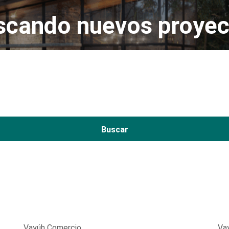
scando nuevos proyec
Buscar
Vayúh Comercio
Va