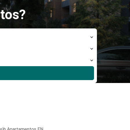
tos?
yúh Apartamentos EN