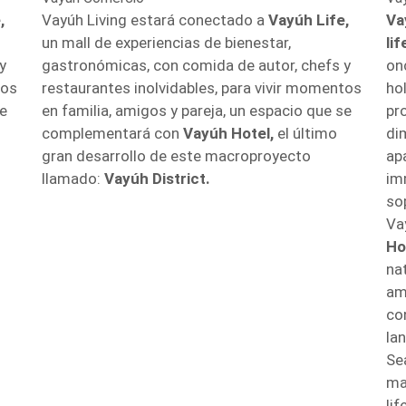
,
Vayúh Living estará conectado a
Vayúh Life,
Va
un mall de experiencias de bienestar,
li
y
gastronómicas, con comida de autor, chefs y
onc
tos
restaurantes inolvidables, para vivir momentos
ho
se
en familia, amigos y pareja, un espacio que se
pr
complementará con
Vayúh Hotel,
el último
di
gran desarrollo de este macroproyecto
ap
llamado:
Vayúh District.
im
so
Va
Ho
na
am
co
la
Se
ma
li