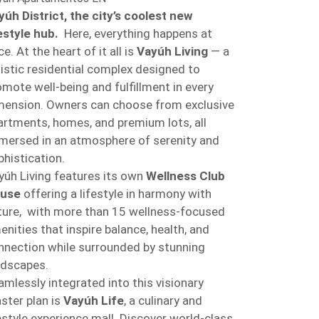
yúh District, the city’s coolest new
festyle hub.
Here, everything happens at
e. At the heart of it all is
Vayúh Living
— a
listic residential complex designed to
omote well-being and fulfillment in every
mension. Owners can choose from exclusive
artments, homes, and premium lots, all
mersed in an atmosphere of serenity and
phistication.
yúh Living features its own
Wellness Club
use
offering a lifestyle in harmony with
ture, with more than 15 wellness-focused
enities that inspire balance, health, and
nnection while surrounded by stunning
ndscapes.
amlessly integrated into this visionary
ster plan is
Vayúh Life
, a culinary and
festyle experience mall. Discover world-class