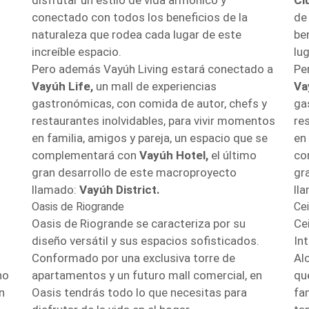
disfrutar un estilo de vida armónico y
Cl
conectado con todos los beneficios de la
de
naturaleza que rodea cada lugar de este
be
increíble espacio.
lug
Pero además Vayúh Living estará conectado a
Pe
Vayúh Life,
un mall de experiencias
Va
gastronómicas, con comida de autor, chefs y
ga
restaurantes inolvidables, para vivir momentos
re
en familia, amigos y pareja, un espacio que se
en
complementará con
Vayúh Hotel,
el último
co
gran desarrollo de este macroproyecto
gr
llamado:
Vayúh District.
ll
Oasis de Riogrande
Ce
Oasis de Riogrande se caracteriza por su
Ce
diseño versátil y sus espacios sofisticados.
Int
Conformado por una exclusiva torre de
Al
no
apartamentos y un futuro mall comercial, en
qu
n
Oasis tendrás todo lo que necesitas para
fa