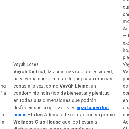
cu
ch
mo
An
— t
ex
hos
pla
Vayúh Lotes
Va
t
Vayúh District,
la zona más cool de la ciudad,
Va
pues verás como en este lugar pasan muchas
pu
ing
cosas a la vez, como
Vayúh Living,
un
co
f a
condominio holístico de bienestar y plenitud
co
en todas sus dimensiones que podrán
en
disfrutar sus propietarios en
apartamentos
,
di
 of
casas
y
lotes.
Además de contar con su propio
ca
ia.
Wellness Club House
que los llevará a
Ad