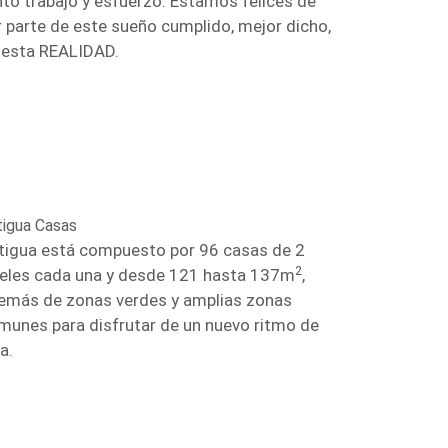
nto trabajo y esfuerzo. Estamos felices de
r parte de este sueño cumplido, mejor dicho,
 esta REALIDAD.
tigua Casas
tigua está compuesto por 96 casas de 2
2
veles cada una y desde 121 hasta 137m
,
emás de zonas verdes y amplias zonas
munes para disfrutar de un nuevo ritmo de
a.