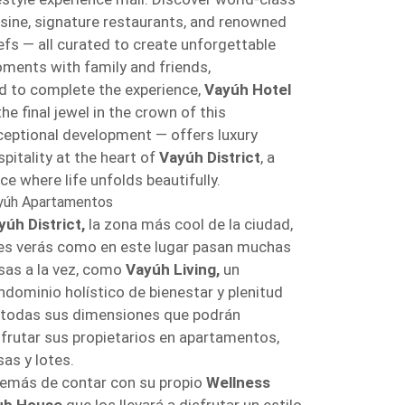
isine, signature restaurants, and renowned
efs — all curated to create unforgettable
ments with family and friends,
d to complete the experience,
Vayúh Hotel
he final jewel in the crown of this
ceptional development — offers luxury
pitality at the heart of
Vayúh District
, a
ce where life unfolds beautifully.
yúh Apartamentos
yúh District,
la zona más cool de la ciudad,
es verás como en este lugar pasan muchas
sas a la vez, como
Vayúh Living,
un
ndominio holístico de bienestar y plenitud
 todas sus dimensiones que podrán
sfrutar sus propietarios en apartamentos,
sas y lotes.
emás de contar con su propio
Wellness