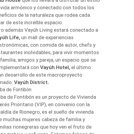
ub House
que los llevará a disfrutar un estilo
 vida armónico y conectado con todos los
neficios de la naturaleza que rodea cada
ar de este increíble espacio.
ro además Vayúh Living estará conectado a
yúh Life,
un mall de experiencias
stronómicas, con comida de autor, chefs y
staurantes inolvidables, para vivir momentos
 familia, amigos y pareja, un espacio que se
mplementará con
Vayúh Hotel,
el último
an desarrollo de este macroproyecto
amado:
Vayúh District.
iba de Fontibón
iba de Fontibón es un proyecto de Vivienda
erés Prioritario (VIP), en convenio con la
caldía de Rionegro, es el sueño de vivienda
e muchas mujeres cabeza de familia y
milias rionegreras que hoy ven el fruto de