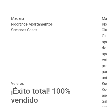
Macana
Ma
Riogrande Apartamentos
Ri
Samanes Casas
Cl
Cl
ap
de
ap
en
pr
par
un
Veleros
Kú
¡Éxito total! 100%
Kú
en
vendido
Sa