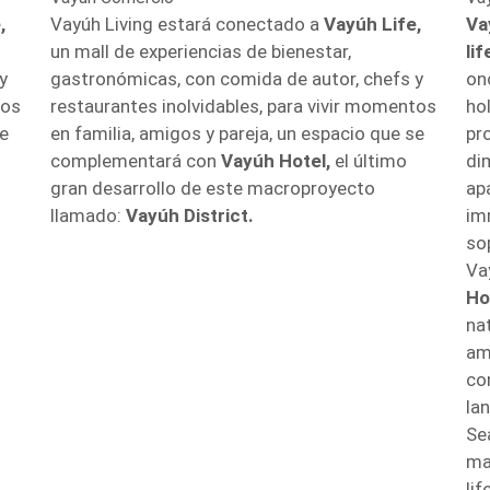
,
Vayúh Living estará conectado a
Vayúh Life,
Va
un mall de experiencias de bienestar,
li
y
gastronómicas, con comida de autor, chefs y
onc
tos
restaurantes inolvidables, para vivir momentos
ho
se
en familia, amigos y pareja, un espacio que se
pr
complementará con
Vayúh Hotel,
el último
di
gran desarrollo de este macroproyecto
ap
llamado:
Vayúh District.
im
so
Va
Ho
na
am
co
la
Se
ma
li