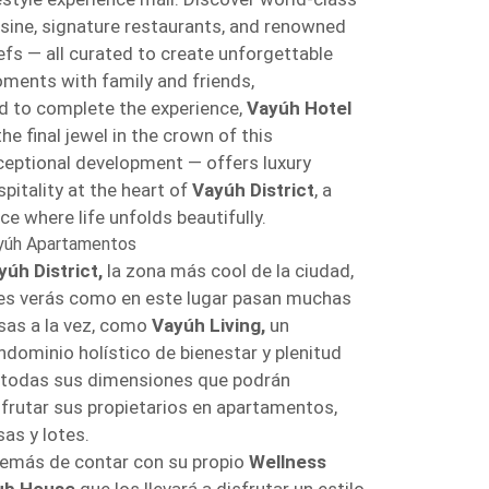
isine, signature restaurants, and renowned
efs — all curated to create unforgettable
ments with family and friends,
d to complete the experience,
Vayúh Hotel
he final jewel in the crown of this
ceptional development — offers luxury
pitality at the heart of
Vayúh District
, a
ce where life unfolds beautifully.
yúh Apartamentos
yúh District,
la zona más cool de la ciudad,
es verás como en este lugar pasan muchas
sas a la vez, como
Vayúh Living,
un
ndominio holístico de bienestar y plenitud
 todas sus dimensiones que podrán
sfrutar sus propietarios en apartamentos,
sas y lotes.
emás de contar con su propio
Wellness