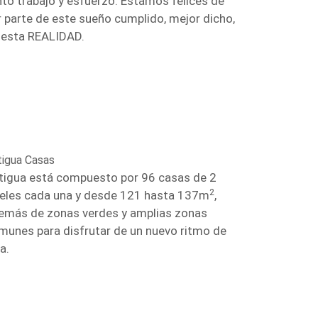
nto trabajo y esfuerzo. Estamos felices de
r parte de este sueño cumplido, mejor dicho,
 esta REALIDAD.
tigua Casas
tigua está compuesto por 96 casas de 2
2
veles cada una y desde 121 hasta 137m
,
emás de zonas verdes y amplias zonas
munes para disfrutar de un nuevo ritmo de
a.