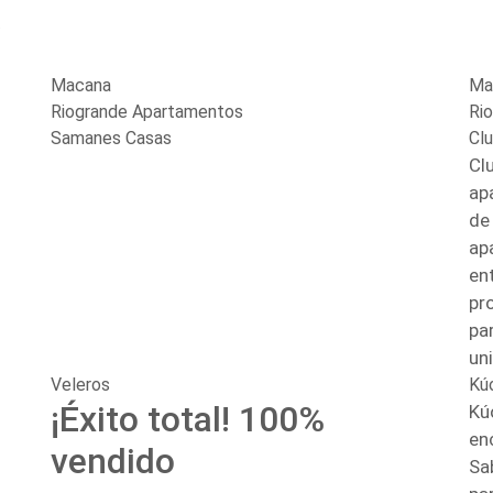
Macana
Ma
Riogrande Apartamentos
Ri
Samanes Casas
Cl
Cl
ap
de
ap
en
pr
par
un
Veleros
Kú
¡Éxito total! 100%
Kú
en
vendido
Sa