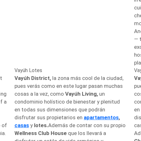
cu
ch
mo
An
— t
ex
hos
pla
Vayúh Lotes
Va
t
Vayúh District,
la zona más cool de la ciudad,
Va
pues verás como en este lugar pasan muchas
pu
ing
cosas a la vez, como
Vayúh Living,
un
co
f a
condominio holístico de bienestar y plenitud
co
en todas sus dimensiones que podrán
en
disfrutar sus propietarios en
apartamentos
,
di
 of
casas
y
lotes.
Además de contar con su propio
ca
ia.
Wellness Club House
que los llevará a
Ad