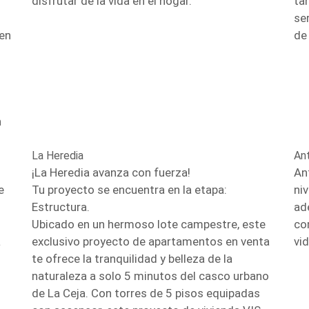
disfrutar de la vida en el hogar.
ta
se
 en
de
n
La Heredia
An
¡La Heredia avanza con fuerza!
An
e
Tu proyecto se encuentra en la etapa:
ni
Estructura.
ad
Ubicado en un hermoso lote campestre, este
co
a
exclusivo proyecto de apartamentos en venta
vid
te ofrece la tranquilidad y belleza de la
naturaleza a solo 5 minutos del casco urbano
de La Ceja. Con torres de 5 pisos equipadas