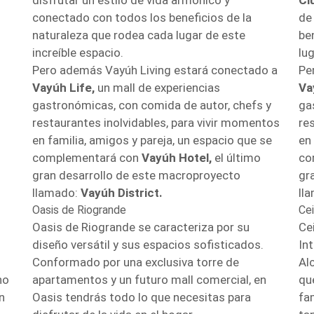
disfrutar un estilo de vida armónico y
Cl
conectado con todos los beneficios de la
de
naturaleza que rodea cada lugar de este
be
increíble espacio.
lug
Pero además Vayúh Living estará conectado a
Pe
Vayúh Life,
un mall de experiencias
Va
gastronómicas, con comida de autor, chefs y
ga
restaurantes inolvidables, para vivir momentos
re
en familia, amigos y pareja, un espacio que se
en
complementará con
Vayúh Hotel,
el último
co
gran desarrollo de este macroproyecto
gr
llamado:
Vayúh District.
ll
Oasis de Riogrande
Ce
Oasis de Riogrande se caracteriza por su
Ce
diseño versátil y sus espacios sofisticados.
Int
Conformado por una exclusiva torre de
Al
no
apartamentos y un futuro mall comercial, en
qu
n
Oasis tendrás todo lo que necesitas para
fa