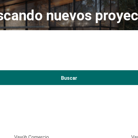
scando nuevos proyec
Buscar
Vayúh Comercio
Va