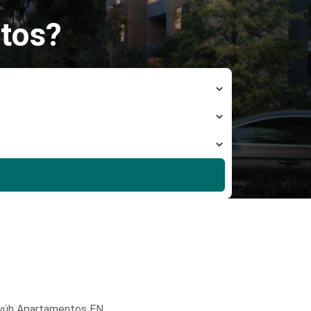
tos?
yúh Apartamentos EN