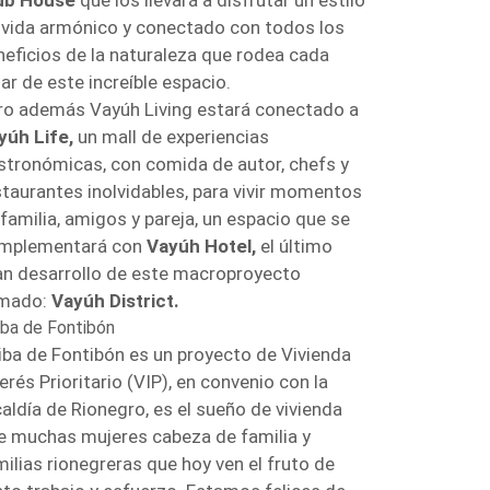
ub House
que los llevará a disfrutar un estilo
 vida armónico y conectado con todos los
neficios de la naturaleza que rodea cada
ar de este increíble espacio.
ro además Vayúh Living estará conectado a
yúh Life,
un mall de experiencias
stronómicas, con comida de autor, chefs y
staurantes inolvidables, para vivir momentos
 familia, amigos y pareja, un espacio que se
mplementará con
Vayúh Hotel,
el último
an desarrollo de este macroproyecto
amado:
Vayúh District.
iba de Fontibón
iba de Fontibón es un proyecto de Vivienda
erés Prioritario (VIP), en convenio con la
caldía de Rionegro, es el sueño de vivienda
e muchas mujeres cabeza de familia y
milias rionegreras que hoy ven el fruto de