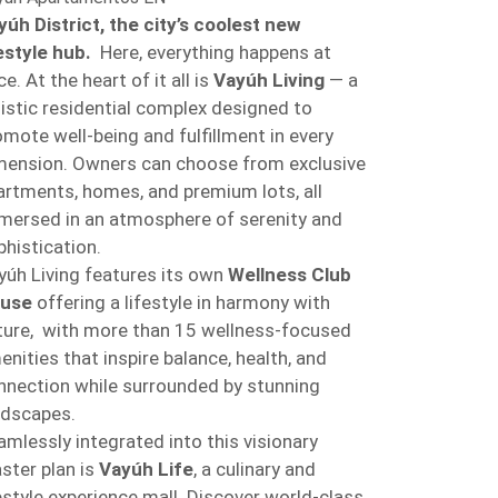
yúh District, the city’s coolest new
festyle hub.
Here, everything happens at
e. At the heart of it all is
Vayúh Living
— a
listic residential complex designed to
omote well-being and fulfillment in every
mension. Owners can choose from exclusive
artments, homes, and premium lots, all
mersed in an atmosphere of serenity and
phistication.
yúh Living features its own
Wellness Club
use
offering a lifestyle in harmony with
ture, with more than 15 wellness-focused
enities that inspire balance, health, and
nnection while surrounded by stunning
ndscapes.
amlessly integrated into this visionary
ster plan is
Vayúh Life
, a culinary and
festyle experience mall. Discover world-class