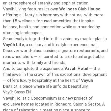
an atmosphere of serenity and sophistication.
Vayúh Living features its own
Wellness Club House
offering a lifestyle in harmony with nature, with more
than 15 wellness-focused amenities that inspire
balance, health, and connection while surrounded by
stunning landscapes.
Seamlessly integrated into this visionary master plan is
Vayúh Life
, a culinary and lifestyle experience mall.
Discover world-class cuisine, signature restaurants, and
renowned chefs — all curated to create unforgettable
moments with family and friends,
And to complete the experience,
Vayúh Hotel
— the
final jewel in the crown of this exceptional development
— offers luxury hospitality at the heart of
Vayúh
District
, a place where life unfolds beautifully.
Vayúh Casas EN
Vayúh Holistic Condominium is a new project of
exclusive homes located in Rionegro, Sajonia Sector. A
place of relaxation, a meeting place, a space to