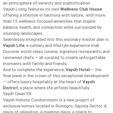
an atmosphere of serenity and sophistication.
Vayúh Living features its own
Wellness Club House
offering a lifestyle in harmony with nature, with more
than 15 wellness-focused amenities that inspire
balance, health, and connection while surrounded by
stunning landscapes.
Seamlessly integrated into this visionary master plan is
Vayúh Life
, a culinary and lifestyle experience mall.
Discover world-class cuisine, signature restaurants, and
renowned chefs — all curated to create unforgettable
moments with family and friends,
And to complete the experience,
Vayúh Hotel
— the
final jewel in the crown of this exceptional development
— offers luxury hospitality at the heart of
Vayúh
District
, a place where life unfolds beautifully.
Vayúh Casas EN
Vayúh Holistic Condominium is a new project of
exclusive homes located in Rionegro, Sajonia Sector. A
place of relaxation, a meeting place, a space to