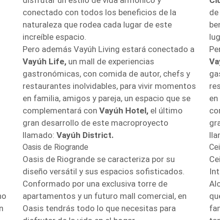
disfrutar un estilo de vida armónico y
Cl
conectado con todos los beneficios de la
de
naturaleza que rodea cada lugar de este
be
increíble espacio.
lug
Pero además Vayúh Living estará conectado a
Pe
Vayúh Life,
un mall de experiencias
Va
gastronómicas, con comida de autor, chefs y
ga
restaurantes inolvidables, para vivir momentos
re
en familia, amigos y pareja, un espacio que se
en
complementará con
Vayúh Hotel,
el último
co
gran desarrollo de este macroproyecto
gr
llamado:
Vayúh District.
ll
Oasis de Riogrande
Ce
Oasis de Riogrande se caracteriza por su
Ce
diseño versátil y sus espacios sofisticados.
Int
Conformado por una exclusiva torre de
Al
no
apartamentos y un futuro mall comercial, en
qu
n
Oasis tendrás todo lo que necesitas para
fa