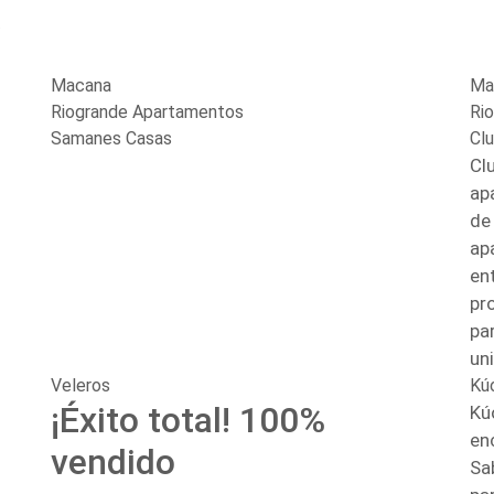
Macana
Ma
Riogrande Apartamentos
Ri
Samanes Casas
Cl
Cl
ap
de
ap
en
pr
par
un
Veleros
Kú
¡Éxito total! 100%
Kú
en
vendido
Sa