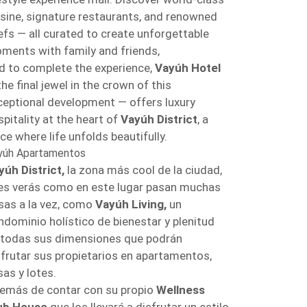
isine, signature restaurants, and renowned
efs — all curated to create unforgettable
ments with family and friends,
d to complete the experience,
Vayúh Hotel
he final jewel in the crown of this
ceptional development — offers luxury
pitality at the heart of
Vayúh District
, a
ce where life unfolds beautifully.
yúh Apartamentos
yúh District,
la zona más cool de la ciudad,
es verás como en este lugar pasan muchas
sas a la vez, como
Vayúh Living,
un
ndominio holístico de bienestar y plenitud
 todas sus dimensiones que podrán
sfrutar sus propietarios en apartamentos,
sas y lotes.
emás de contar con su propio
Wellness