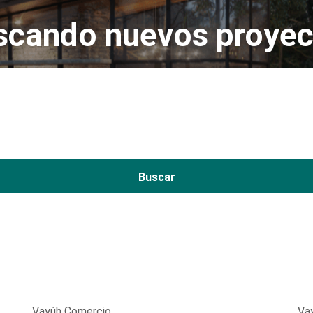
scando nuevos proyec
Buscar
Vayúh Comercio
Va