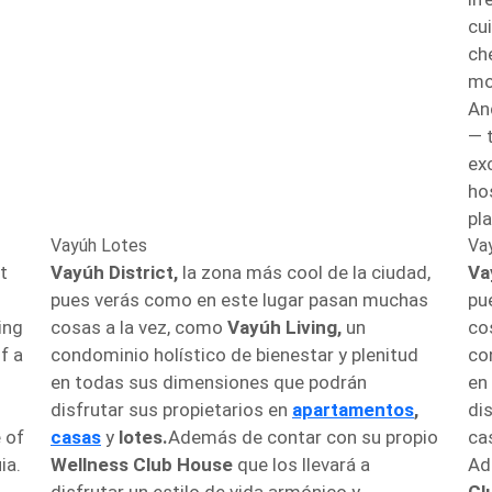
cu
ch
mo
An
— t
ex
hos
pla
Vayúh Lotes
Va
t
Vayúh District,
la zona más cool de la ciudad,
Va
pues verás como en este lugar pasan muchas
pu
ing
cosas a la vez, como
Vayúh Living,
un
co
f a
condominio holístico de bienestar y plenitud
co
en todas sus dimensiones que podrán
en
disfrutar sus propietarios en
apartamentos
,
di
 of
casas
y
lotes.
Además de contar con su propio
ca
ia.
Wellness Club House
que los llevará a
Ad