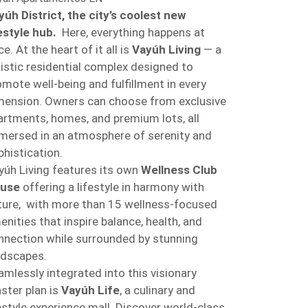
yúh District, the city’s coolest new
festyle hub.
Here, everything happens at
e. At the heart of it all is
Vayúh Living
— a
listic residential complex designed to
omote well-being and fulfillment in every
mension. Owners can choose from exclusive
artments, homes, and premium lots, all
mersed in an atmosphere of serenity and
phistication.
yúh Living features its own
Wellness Club
use
offering a lifestyle in harmony with
ture, with more than 15 wellness-focused
enities that inspire balance, health, and
nnection while surrounded by stunning
ndscapes.
amlessly integrated into this visionary
ster plan is
Vayúh Life
, a culinary and
festyle experience mall. Discover world-class