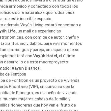
ub House
que los llevará a disfrutar un estilo
 vida armónico y conectado con todos los
neficios de la naturaleza que rodea cada
ar de este increíble espacio.
ro además Vayúh Living estará conectado a
yúh Life,
un mall de experiencias
stronómicas, con comida de autor, chefs y
staurantes inolvidables, para vivir momentos
 familia, amigos y pareja, un espacio que se
mplementará con
Vayúh Hotel,
el último
an desarrollo de este macroproyecto
amado:
Vayúh District.
iba de Fontibón
iba de Fontibón es un proyecto de Vivienda
erés Prioritario (VIP), en convenio con la
caldía de Rionegro, es el sueño de vivienda
e muchas mujeres cabeza de familia y
milias rionegreras que hoy ven el fruto de