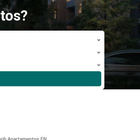
tos?
yúh Apartamentos EN