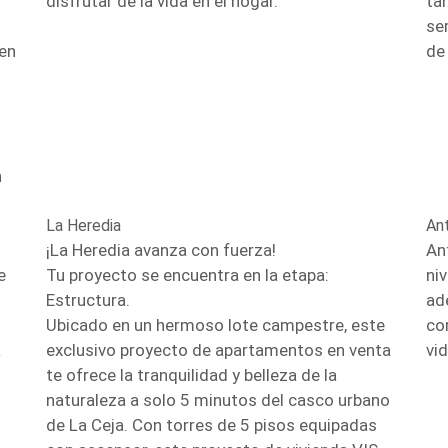
disfrutar de la vida en el hogar.
ta
se
 en
de
n
La Heredia
An
¡La Heredia avanza con fuerza!
An
e
Tu proyecto se encuentra en la etapa:
ni
Estructura.
ad
Ubicado en un hermoso lote campestre, este
co
a
exclusivo proyecto de apartamentos en venta
vid
te ofrece la tranquilidad y belleza de la
naturaleza a solo 5 minutos del casco urbano
de La Ceja. Con torres de 5 pisos equipadas