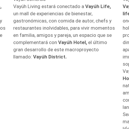
,
Vayúh Living estará conectado a
Vayúh Life,
Va
un mall de experiencias de bienestar,
li
y
gastronómicas, con comida de autor, chefs y
onc
tos
restaurantes inolvidables, para vivir momentos
ho
se
en familia, amigos y pareja, un espacio que se
pr
complementará con
Vayúh Hotel,
el último
di
gran desarrollo de este macroproyecto
ap
llamado:
Vayúh District.
im
so
Va
Ho
na
am
co
la
Se
ma
li