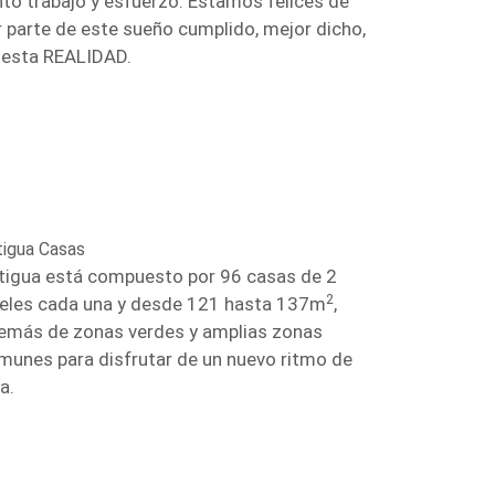
nto trabajo y esfuerzo. Estamos felices de
r parte de este sueño cumplido, mejor dicho,
 esta REALIDAD.
tigua Casas
tigua está compuesto por 96 casas de 2
2
veles cada una y desde 121 hasta 137m
,
emás de zonas verdes y amplias zonas
munes para disfrutar de un nuevo ritmo de
a.