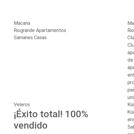
Macana
Ma
Riogrande Apartamentos
Ri
Samanes Casas
Cl
Cl
ap
de
ap
en
pr
par
un
Veleros
Kú
¡Éxito total! 100%
Kú
en
vendido
Sa