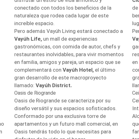
disfrutar un estilo de vida armónico y
Cl
conectado con todos los beneficios de la
de
naturaleza que rodea cada lugar de este
be
increíble espacio.
lug
Pero además Vayúh Living estará conectado a
Pe
Vayúh Life,
un mall de experiencias
Va
gastronómicas, con comida de autor, chefs y
ga
restaurantes inolvidables, para vivir momentos
re
en familia, amigos y pareja, un espacio que se
en
complementará con
Vayúh Hotel,
el último
co
gran desarrollo de este macroproyecto
gr
llamado:
Vayúh District.
ll
Oasis de Riogrande
Ce
Oasis de Riogrande se caracteriza por su
Ce
diseño versátil y sus espacios sofisticados.
Int
Conformado por una exclusiva torre de
Al
no
apartamentos y un futuro mall comercial, en
qu
n
Oasis tendrás todo lo que necesitas para
fa