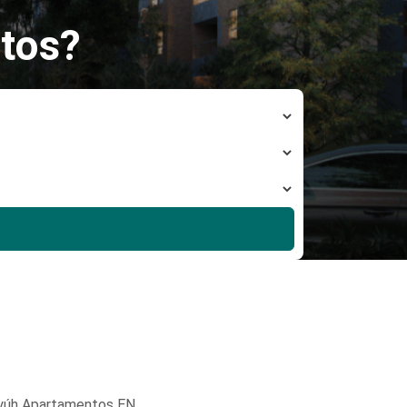
tos?
yúh Apartamentos EN