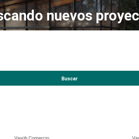
scando nuevos proyec
Buscar
Vayúh Comercio
Va