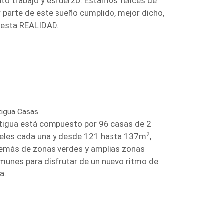
nto trabajo y esfuerzo. Estamos felices de
r parte de este sueño cumplido, mejor dicho,
 esta REALIDAD.
tigua Casas
tigua está compuesto por 96 casas de 2
2
veles cada una y desde 121 hasta 137m
,
emás de zonas verdes y amplias zonas
munes para disfrutar de un nuevo ritmo de
a.