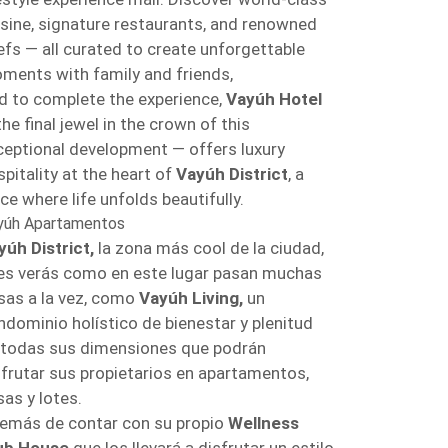
isine, signature restaurants, and renowned
efs — all curated to create unforgettable
ments with family and friends,
d to complete the experience,
Vayúh Hotel
he final jewel in the crown of this
ceptional development — offers luxury
pitality at the heart of
Vayúh District
, a
ce where life unfolds beautifully.
yúh Apartamentos
yúh District,
la zona más cool de la ciudad,
es verás como en este lugar pasan muchas
sas a la vez, como
Vayúh Living,
un
ndominio holístico de bienestar y plenitud
 todas sus dimensiones que podrán
sfrutar sus propietarios en apartamentos,
sas y lotes.
emás de contar con su propio
Wellness