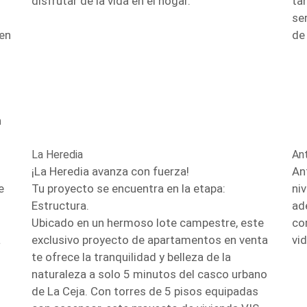
disfrutar de la vida en el hogar.
ta
se
 en
de
n
La Heredia
An
¡La Heredia avanza con fuerza!
An
e
Tu proyecto se encuentra en la etapa:
ni
Estructura.
ad
Ubicado en un hermoso lote campestre, este
co
a
exclusivo proyecto de apartamentos en venta
vid
te ofrece la tranquilidad y belleza de la
naturaleza a solo 5 minutos del casco urbano
de La Ceja. Con torres de 5 pisos equipadas