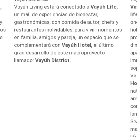
,
Vayúh Living estará conectado a
Vayúh Life,
Va
un mall de experiencias de bienestar,
li
y
gastronómicas, con comida de autor, chefs y
onc
tos
restaurantes inolvidables, para vivir momentos
ho
se
en familia, amigos y pareja, un espacio que se
pr
complementará con
Vayúh Hotel,
el último
di
gran desarrollo de este macroproyecto
ap
llamado:
Vayúh District.
im
so
Va
Ho
na
am
co
la
Se
ma
li