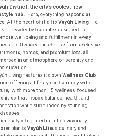
yúh District, the city’s coolest new
festyle hub.
Here, everything happens at
e. At the heart of it all is
Vayúh Living
— a
listic residential complex designed to
omote well-being and fulfillment in every
mension. Owners can choose from exclusive
artments, homes, and premium lots, all
mersed in an atmosphere of serenity and
phistication.
yúh Living features its own
Wellness Club
use
offering a lifestyle in harmony with
ture, with more than 15 wellness-focused
enities that inspire balance, health, and
nnection while surrounded by stunning
ndscapes.
amlessly integrated into this visionary
ster plan is
Vayúh Life
, a culinary and
festyle experience mall. Discover world-class