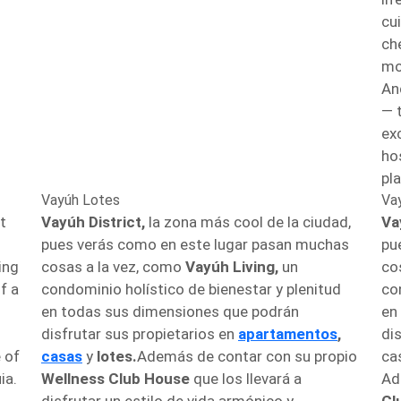
cu
ch
mo
An
— t
ex
hos
pla
Vayúh Lotes
Va
t
Vayúh District,
la zona más cool de la ciudad,
Va
pues verás como en este lugar pasan muchas
pu
ing
cosas a la vez, como
Vayúh Living,
un
co
f a
condominio holístico de bienestar y plenitud
co
en todas sus dimensiones que podrán
en
disfrutar sus propietarios en
apartamentos
,
di
 of
casas
y
lotes.
Además de contar con su propio
ca
ia.
Wellness Club House
que los llevará a
Ad