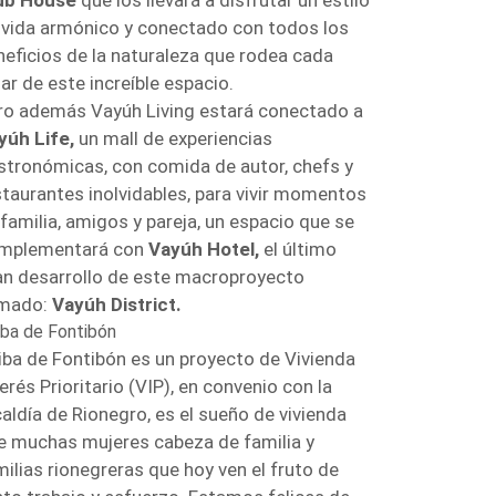
ub House
que los llevará a disfrutar un estilo
 vida armónico y conectado con todos los
neficios de la naturaleza que rodea cada
ar de este increíble espacio.
ro además Vayúh Living estará conectado a
yúh Life,
un mall de experiencias
stronómicas, con comida de autor, chefs y
staurantes inolvidables, para vivir momentos
 familia, amigos y pareja, un espacio que se
mplementará con
Vayúh Hotel,
el último
an desarrollo de este macroproyecto
amado:
Vayúh District.
iba de Fontibón
iba de Fontibón es un proyecto de Vivienda
erés Prioritario (VIP), en convenio con la
caldía de Rionegro, es el sueño de vivienda
e muchas mujeres cabeza de familia y
milias rionegreras que hoy ven el fruto de