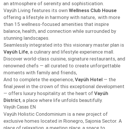
an atmosphere of serenity and sophistication.
Vayúh Living features its own
Wellness Club House
offering a lifestyle in harmony with nature, with more
than 15 wellness-focused amenities that inspire
balance, health, and connection while surrounded by
stunning landscapes.
Seamlessly integrated into this visionary master plan is
Vayúh Life
, a culinary and lifestyle experience mall.
Discover world-class cuisine, signature restaurants, and
renowned chefs — all curated to create unforgettable
moments with family and friends,
And to complete the experience,
Vayúh Hotel
— the
final jewel in the crown of this exceptional development
— offers luxury hospitality at the heart of
Vayúh
District
, a place where life unfolds beautifully.
Vayúh Casas EN
Vayúh Holistic Condominium is a new project of
exclusive homes located in Rionegro, Sajonia Sector. A
place of relaxation, a meeting place, a space to