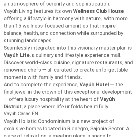
an atmosphere of serenity and sophistication.
Vayúh Living features its own
Wellness Club House
offering a lifestyle in harmony with nature, with more
than 15 wellness-focused amenities that inspire
balance, health, and connection while surrounded by
stunning landscapes.
Seamlessly integrated into this visionary master plan is
Vayúh Life
, a culinary and lifestyle experience mall.
Discover world-class cuisine, signature restaurants, and
renowned chefs — all curated to create unforgettable
moments with family and friends,
And to complete the experience,
Vayúh Hotel
— the
final jewel in the crown of this exceptional development
— offers luxury hospitality at the heart of
Vayúh
District
, a place where life unfolds beautifully.
Vayúh Casas EN
Vayúh Holistic Condominium is a new project of
exclusive homes located in Rionegro, Sajonia Sector. A
place of relaxation, a meeting place, a space to