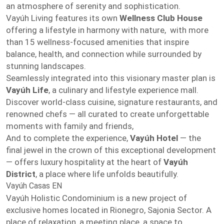
an atmosphere of serenity and sophistication.
Vayúh Living features its own
Wellness Club House
offering a lifestyle in harmony with nature, with more
than 15 wellness-focused amenities that inspire
balance, health, and connection while surrounded by
stunning landscapes.
Seamlessly integrated into this visionary master plan is
Vayúh Life
, a culinary and lifestyle experience mall.
Discover world-class cuisine, signature restaurants, and
renowned chefs — all curated to create unforgettable
moments with family and friends,
And to complete the experience,
Vayúh Hotel
— the
final jewel in the crown of this exceptional development
— offers luxury hospitality at the heart of
Vayúh
District
, a place where life unfolds beautifully.
Vayúh Casas EN
Vayúh Holistic Condominium is a new project of
exclusive homes located in Rionegro, Sajonia Sector. A
place of relaxation, a meeting place, a space to