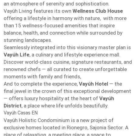
an atmosphere of serenity and sophistication.
Vayúh Living features its own
Wellness Club House
offering a lifestyle in harmony with nature, with more
than 15 wellness-focused amenities that inspire
balance, health, and connection while surrounded by
stunning landscapes.
Seamlessly integrated into this visionary master plan is
Vayúh Life
, a culinary and lifestyle experience mall.
Discover world-class cuisine, signature restaurants, and
renowned chefs — all curated to create unforgettable
moments with family and friends,
And to complete the experience,
Vayúh Hotel
— the
final jewel in the crown of this exceptional development
— offers luxury hospitality at the heart of
Vayúh
District
, a place where life unfolds beautifully.
Vayúh Casas EN
Vayúh Holistic Condominium is a new project of
exclusive homes located in Rionegro, Sajonia Sector. A
place of relaxation, a meeting place, a space to