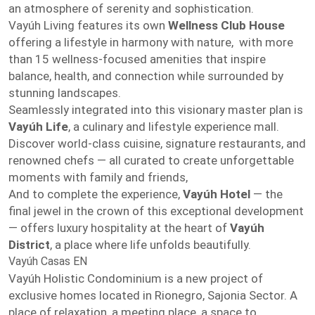
an atmosphere of serenity and sophistication.
Vayúh Living features its own
Wellness Club House
offering a lifestyle in harmony with nature, with more
than 15 wellness-focused amenities that inspire
balance, health, and connection while surrounded by
stunning landscapes.
Seamlessly integrated into this visionary master plan is
Vayúh Life
, a culinary and lifestyle experience mall.
Discover world-class cuisine, signature restaurants, and
renowned chefs — all curated to create unforgettable
moments with family and friends,
And to complete the experience,
Vayúh Hotel
— the
final jewel in the crown of this exceptional development
— offers luxury hospitality at the heart of
Vayúh
District
, a place where life unfolds beautifully.
Vayúh Casas EN
Vayúh Holistic Condominium is a new project of
exclusive homes located in Rionegro, Sajonia Sector. A
place of relaxation, a meeting place, a space to