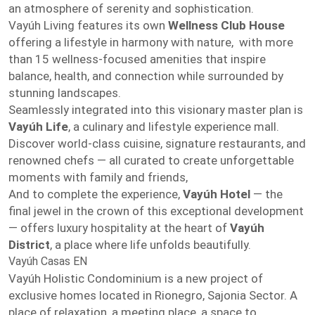
an atmosphere of serenity and sophistication.
Vayúh Living features its own
Wellness Club House
offering a lifestyle in harmony with nature, with more
than 15 wellness-focused amenities that inspire
balance, health, and connection while surrounded by
stunning landscapes.
Seamlessly integrated into this visionary master plan is
Vayúh Life
, a culinary and lifestyle experience mall.
Discover world-class cuisine, signature restaurants, and
renowned chefs — all curated to create unforgettable
moments with family and friends,
And to complete the experience,
Vayúh Hotel
— the
final jewel in the crown of this exceptional development
— offers luxury hospitality at the heart of
Vayúh
District
, a place where life unfolds beautifully.
Vayúh Casas EN
Vayúh Holistic Condominium is a new project of
exclusive homes located in Rionegro, Sajonia Sector. A
place of relaxation, a meeting place, a space to