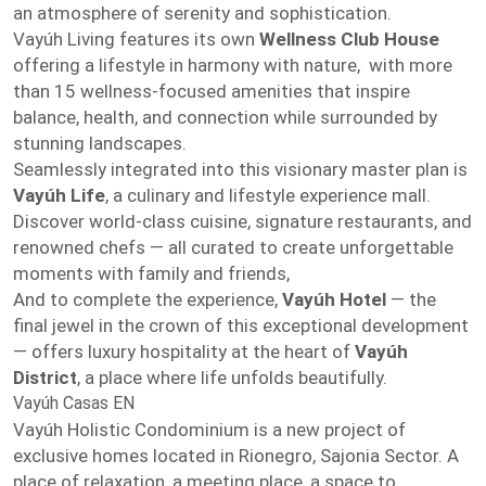
an atmosphere of serenity and sophistication.
Vayúh Living features its own
Wellness Club House
offering a lifestyle in harmony with nature, with more
than 15 wellness-focused amenities that inspire
balance, health, and connection while surrounded by
stunning landscapes.
Seamlessly integrated into this visionary master plan is
Vayúh Life
, a culinary and lifestyle experience mall.
Discover world-class cuisine, signature restaurants, and
renowned chefs — all curated to create unforgettable
moments with family and friends,
And to complete the experience,
Vayúh Hotel
— the
final jewel in the crown of this exceptional development
— offers luxury hospitality at the heart of
Vayúh
District
, a place where life unfolds beautifully.
Vayúh Casas EN
Vayúh Holistic Condominium is a new project of
exclusive homes located in Rionegro, Sajonia Sector. A
place of relaxation, a meeting place, a space to