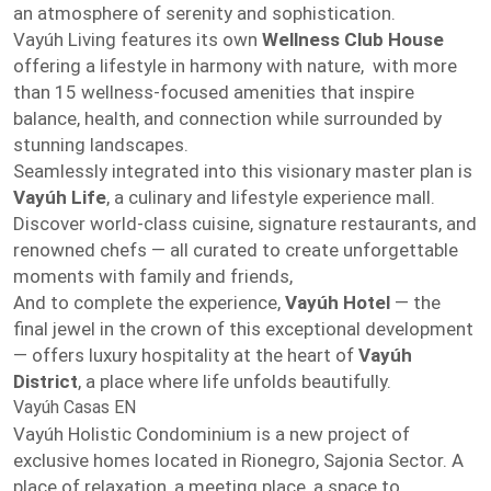
an atmosphere of serenity and sophistication.
Vayúh Living features its own
Wellness Club House
offering a lifestyle in harmony with nature, with more
than 15 wellness-focused amenities that inspire
balance, health, and connection while surrounded by
stunning landscapes.
Seamlessly integrated into this visionary master plan is
Vayúh Life
, a culinary and lifestyle experience mall.
Discover world-class cuisine, signature restaurants, and
renowned chefs — all curated to create unforgettable
moments with family and friends,
And to complete the experience,
Vayúh Hotel
— the
final jewel in the crown of this exceptional development
— offers luxury hospitality at the heart of
Vayúh
District
, a place where life unfolds beautifully.
Vayúh Casas EN
Vayúh Holistic Condominium is a new project of
exclusive homes located in Rionegro, Sajonia Sector. A
place of relaxation, a meeting place, a space to