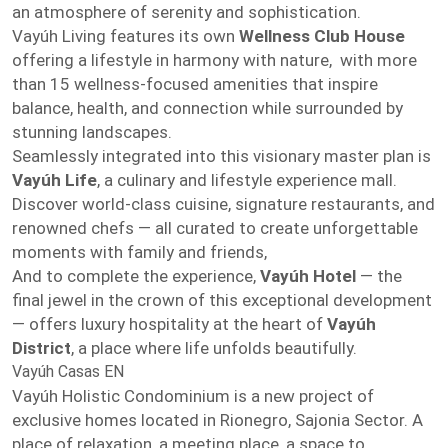
an atmosphere of serenity and sophistication.
Vayúh Living features its own
Wellness Club House
offering a lifestyle in harmony with nature, with more
than 15 wellness-focused amenities that inspire
balance, health, and connection while surrounded by
stunning landscapes.
Seamlessly integrated into this visionary master plan is
Vayúh Life
, a culinary and lifestyle experience mall.
Discover world-class cuisine, signature restaurants, and
renowned chefs — all curated to create unforgettable
moments with family and friends,
And to complete the experience,
Vayúh Hotel
— the
final jewel in the crown of this exceptional development
— offers luxury hospitality at the heart of
Vayúh
District
, a place where life unfolds beautifully.
Vayúh Casas EN
Vayúh Holistic Condominium is a new project of
exclusive homes located in Rionegro, Sajonia Sector. A
place of relaxation, a meeting place, a space to