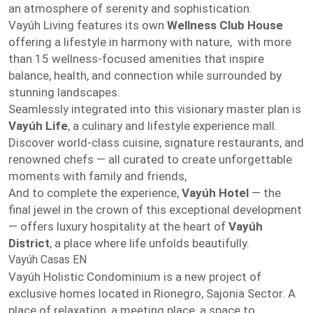
an atmosphere of serenity and sophistication.
Vayúh Living features its own
Wellness Club House
offering a lifestyle in harmony with nature, with more
than 15 wellness-focused amenities that inspire
balance, health, and connection while surrounded by
stunning landscapes.
Seamlessly integrated into this visionary master plan is
Vayúh Life
, a culinary and lifestyle experience mall.
Discover world-class cuisine, signature restaurants, and
renowned chefs — all curated to create unforgettable
moments with family and friends,
And to complete the experience,
Vayúh Hotel
— the
final jewel in the crown of this exceptional development
— offers luxury hospitality at the heart of
Vayúh
District
, a place where life unfolds beautifully.
Vayúh Casas EN
Vayúh Holistic Condominium is a new project of
exclusive homes located in Rionegro, Sajonia Sector. A
place of relaxation, a meeting place, a space to