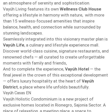
an atmosphere of serenity and sophistication.
Vayúh Living features its own
Wellness Club House
offering a lifestyle in harmony with nature, with more
than 15 wellness-focused amenities that inspire
balance, health, and connection while surrounded by
stunning landscapes.
Seamlessly integrated into this visionary master plan is
Vayúh Life
, a culinary and lifestyle experience mall.
Discover world-class cuisine, signature restaurants, and
renowned chefs — all curated to create unforgettable
moments with family and friends,
And to complete the experience,
Vayúh Hotel
— the
final jewel in the crown of this exceptional development
— offers luxury hospitality at the heart of
Vayúh
District
, a place where life unfolds beautifully.
Vayúh Casas EN
Vayúh Holistic Condominium is a new project of
exclusive homes located in Rionegro, Sajonia Sector. A
place of relaxation, a meeting place, a space to