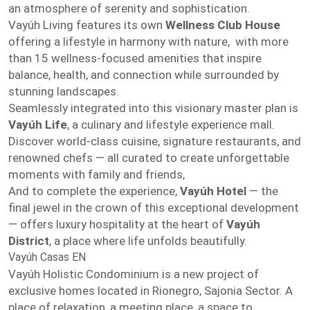
an atmosphere of serenity and sophistication.
Vayúh Living features its own
Wellness Club House
offering a lifestyle in harmony with nature, with more
than 15 wellness-focused amenities that inspire
balance, health, and connection while surrounded by
stunning landscapes.
Seamlessly integrated into this visionary master plan is
Vayúh Life
, a culinary and lifestyle experience mall.
Discover world-class cuisine, signature restaurants, and
renowned chefs — all curated to create unforgettable
moments with family and friends,
And to complete the experience,
Vayúh Hotel
— the
final jewel in the crown of this exceptional development
— offers luxury hospitality at the heart of
Vayúh
District
, a place where life unfolds beautifully.
Vayúh Casas EN
Vayúh Holistic Condominium is a new project of
exclusive homes located in Rionegro, Sajonia Sector. A
place of relaxation, a meeting place, a space to