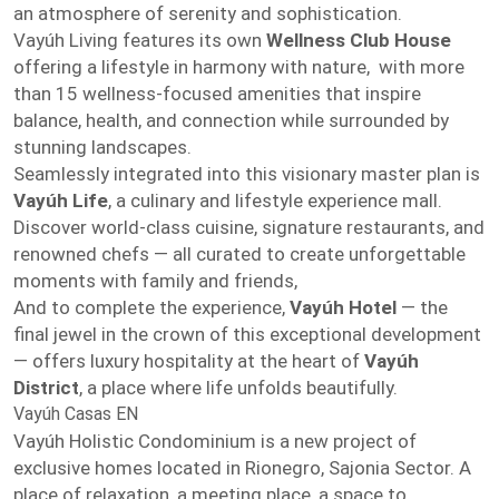
an atmosphere of serenity and sophistication.
Vayúh Living features its own
Wellness Club House
offering a lifestyle in harmony with nature, with more
than 15 wellness-focused amenities that inspire
balance, health, and connection while surrounded by
stunning landscapes.
Seamlessly integrated into this visionary master plan is
Vayúh Life
, a culinary and lifestyle experience mall.
Discover world-class cuisine, signature restaurants, and
renowned chefs — all curated to create unforgettable
moments with family and friends,
And to complete the experience,
Vayúh Hotel
— the
final jewel in the crown of this exceptional development
— offers luxury hospitality at the heart of
Vayúh
District
, a place where life unfolds beautifully.
Vayúh Casas EN
Vayúh Holistic Condominium is a new project of
exclusive homes located in Rionegro, Sajonia Sector. A
place of relaxation, a meeting place, a space to