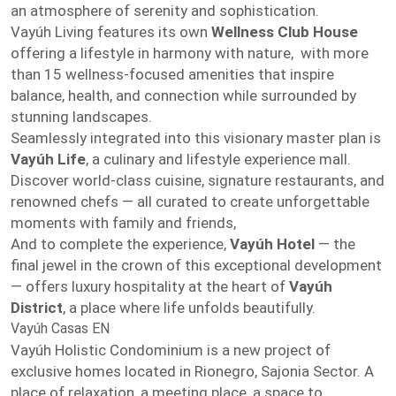
an atmosphere of serenity and sophistication.
Vayúh Living features its own
Wellness Club House
offering a lifestyle in harmony with nature, with more
than 15 wellness-focused amenities that inspire
balance, health, and connection while surrounded by
stunning landscapes.
Seamlessly integrated into this visionary master plan is
Vayúh Life
, a culinary and lifestyle experience mall.
Discover world-class cuisine, signature restaurants, and
renowned chefs — all curated to create unforgettable
moments with family and friends,
And to complete the experience,
Vayúh Hotel
— the
final jewel in the crown of this exceptional development
— offers luxury hospitality at the heart of
Vayúh
District
, a place where life unfolds beautifully.
Vayúh Casas EN
Vayúh Holistic Condominium is a new project of
exclusive homes located in Rionegro, Sajonia Sector. A
place of relaxation, a meeting place, a space to