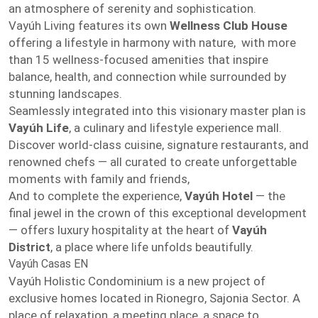
an atmosphere of serenity and sophistication.
Vayúh Living features its own
Wellness Club House
offering a lifestyle in harmony with nature, with more
than 15 wellness-focused amenities that inspire
balance, health, and connection while surrounded by
stunning landscapes.
Seamlessly integrated into this visionary master plan is
Vayúh Life
, a culinary and lifestyle experience mall.
Discover world-class cuisine, signature restaurants, and
renowned chefs — all curated to create unforgettable
moments with family and friends,
And to complete the experience,
Vayúh Hotel
— the
final jewel in the crown of this exceptional development
— offers luxury hospitality at the heart of
Vayúh
District
, a place where life unfolds beautifully.
Vayúh Casas EN
Vayúh Holistic Condominium is a new project of
exclusive homes located in Rionegro, Sajonia Sector. A
place of relaxation, a meeting place, a space to