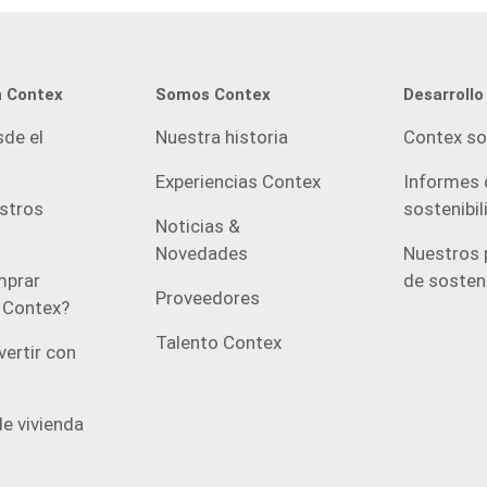
una entusiasta del marketing digital y
ascender hasta convertirme en la Directora […]
n Contex
Somos Contex
Desarrollo
sde el
Nuestra historia
Contex so
Experiencias Contex
Informes 
estros
sostenibil
Noticias &
Novedades
Nuestros 
prar
de sosteni
Proveedores
n Contex?
Talento Contex
vertir con
e vivienda