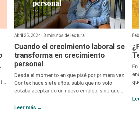
Abril 25, 2024
· 3 minutos de lectura
Feb
Cuando el crecimiento laboral se
¿P
transforma en crecimiento
Te
o
personal
En
s
en
Desde el momento en que pisé por primera vez
que
sta
Contex hace siete años, sabía que no solo
Co
estaba aceptando un nuevo empleo, sino que
y 
rán
también estaba abriendo la puerta a un sinfín
Le
os.
de oportunidades de crecimiento. No me
Leer más →
equivoqué. Hoy, siete años después, puedo
afirmar con convicción que el crecimiento
laboral y el personal van de la mano, y mi paso
por esta compañía lo demuestra. Iniciar como