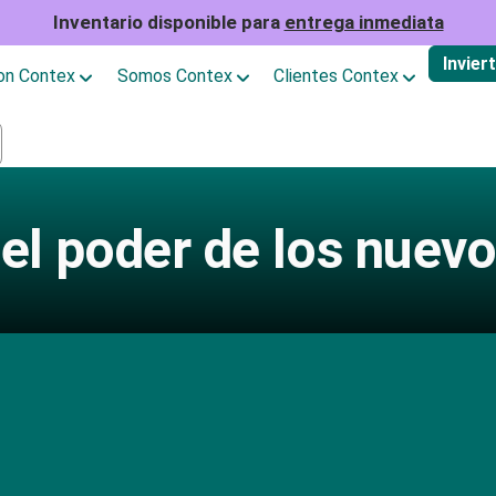
Inventario disponible para
entrega inmediata
Invier
con Contex
Somos Contex
Clientes Contex
el poder de los nue