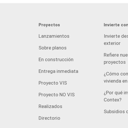
Williams Realty, recopila los testimonios de
más de 100 inversionistas millonarios para
ofrecer una guía completa sobre […]
Proyectos
Invierte co
Lanzamientos
Invierte de
exterior
Sobre planos
Refiere nu
En construcción
proyectos
Entrega inmediata
¿Cómo com
vivienda e
Proyecto VIS
¿Por qué in
Proyecto NO VIS
Contex?
Realizados
Subsidios d
Directorio