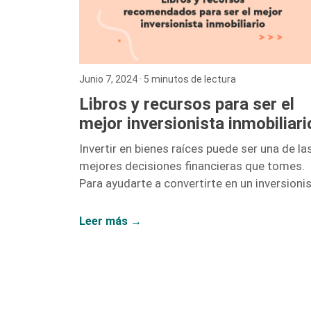
Junio 7, 2024
· 5 minutos de lectura
Libros y recursos para ser el
mejor inversionista inmobiliari
Invertir en bienes raíces puede ser una de la
mejores decisiones financieras que tomes.
Para ayudarte a convertirte en un inversioni
inmobiliario exitoso, hemos recopilado una
lista de libros y recursos que te proporciona
Leer más →
las herramientas y el conocimiento necesari
A continuación, te presentamos nuestras
recomendaciones más destacadas. 1. El
Inversionista Millonario de Bienes Raíces –
Gary Keller Gary Keller, fundador de Keller