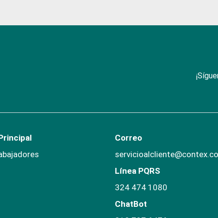
¡Sígue
rincipal
Correo
abajadores
servicioalcliente@contex.c
Línea PQRS
324 474 1080
ChatBot