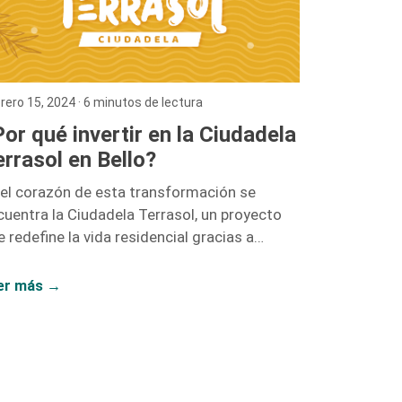
rero 15, 2024
· 6 minutos de lectura
or qué invertir en la Ciudadela
rrasol en Bello?
 el corazón de esta transformación se
cuentra la Ciudadela Terrasol, un proyecto
 redefine la vida residencial gracias a
ntex, con proyectos como Vidanta, Nogales,
Fragua.
er más →