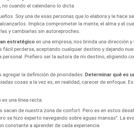
no cuando el calendario lo dicta.
ueños. Soy una de esas personas que lo elabora y le hace se
alcanzarlos. Implica comprometer la mente, el alma y el cu
las y cambiarlas sin autoreproches.
lan estratégico
en una empresa; nos brinda una dirección y u
 fácil perderse, aceptando cualquier destino y dejando nuest
ersonal. Prefiero ser la autora de mi destino, eligiendo c
agregar la definición de prioridades.
Determinar qué es u
das cosas a la vez es, en realidad, carecer de enfoque. Est
 es una línea recta.
s sacan de nuestra zona de confort. Pero es en estos desa
ero se hizo experto navegando sobre aguas mansas”. La evol
n constante a aprender de cada experiencia.