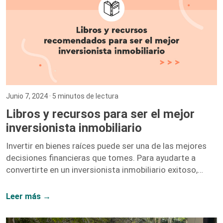
Junio 7, 2024
· 5 minutos de lectura
Libros y recursos para ser el mejor
inversionista inmobiliario
Invertir en bienes raíces puede ser una de las mejores
decisiones financieras que tomes. Para ayudarte a
convertirte en un inversionista inmobiliario exitoso,
hemos recopilado una lista de libros y recursos que te
proporcionarán las herramientas y el conocimiento
Leer más →
necesarios. A continuación, te presentamos nuestras
recomendaciones más destacadas. 1. El Inversionista