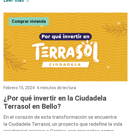
Leer más →
con convicción que el crecimiento laboral y el personal
van de la mano, y mi paso por esta compañía lo
demuestra. Iniciar como una entusiasta del marketing
Comprar vivienda
digital y ascender hasta convertirme en la Directora […]
Febrero 15, 2024
· 6 minutos de lectura
¿Por qué invertir en la Ciudadela
Terrasol en Bello?
En el corazón de esta transformación se encuentra
la Ciudadela Terrasol, un proyecto que redefine la vida