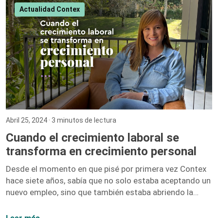
Millonario de Bienes Raíces – Gary Keller Gary Keller,
Actualidad Contex
fundador de Keller Williams Realty, recopila los
testimonios de más de 100 inversionistas millonarios
para ofrecer una guía completa sobre […]
Abril 25, 2024
· 3 minutos de lectura
Cuando el crecimiento laboral se
transforma en crecimiento personal
Desde el momento en que pisé por primera vez Contex
hace siete años, sabía que no solo estaba aceptando un
nuevo empleo, sino que también estaba abriendo la
puerta a un sinfín de oportunidades de crecimiento. No
me equivoqué. Hoy, siete años después, puedo afirmar