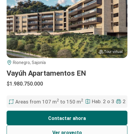
Tour virtual
Rionegro, Sajonía
Vayúh Oficinas
$680.000.000
Hab. 0
1
39 m2 hasta 196 m2
Contactar ahora
Ver proyecto