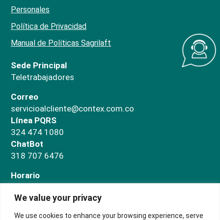
Personales
Política de Privacidad
Manual de Políticas Sagrilaft
Sede Principal
Teletrabajadores
Correo
servicioalcliente@contex.com.co
Línea PQRS
324 474 1080
ChatBot
318 707 6476
Horario
Administrativo
We value your privacy
Lunes a jueves de 7:00 a.m a 5:00 p.m. Viernes de
7:00 a.m a 3:00 p.m
We use cookies to enhance your browsing experience, serve