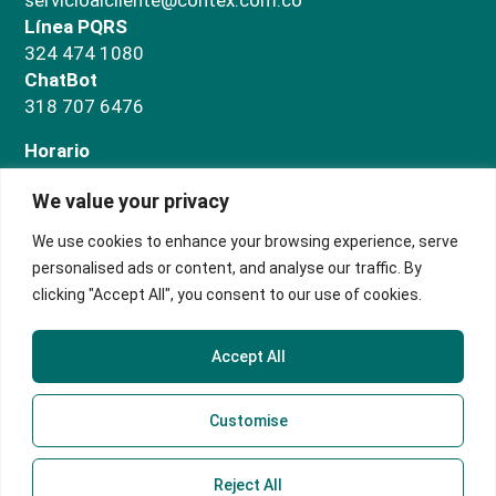
servicioalcliente@contex.com.co
Línea PQRS
324 474 1080
ChatBot
318 707 6476
Horario
Administrativo
We value your privacy
Lunes a jueves de 7:00 a.m a 5:00 p.m. Viernes de
7:00 a.m a 3:00 p.m
We use cookies to enhance your browsing experience, serve
Salas de negocios
personalised ads or content, and analyse our traffic. By
Lunes a domingo de 9:00 a.m. a 5:00 p.m.
clicking "Accept All", you consent to our use of cookies.
Accept All
Customise
Reject All