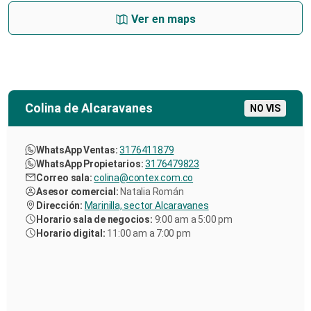
Ver en maps
Colina de Alcaravanes
NO VIS
WhatsApp Ventas:
3176411879
WhatsApp Propietarios:
3176479823
Correo sala:
colina@contex.com.co
Asesor comercial:
Natalia Román
Dirección:
Marinilla, sector Alcaravanes
Horario sala de negocios:
9:00 am a 5:00 pm
Horario digital:
11:00 am a 7:00 pm