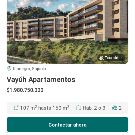
Tour virtual
Rionegro, Sajonía
Vayúh Apartamentos
$1.980.750.000
2
2
Hab. 2 o 3
2
107 m
hasta 150 m
Contactar ahora